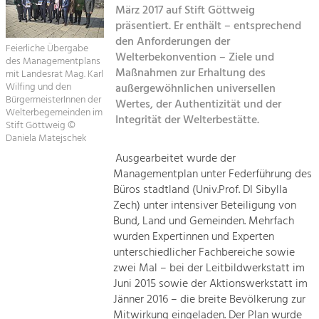
März 2017 auf Stift Göttweig
Kirchen am Fluss
präsentiert. Er enthält – entsprechend
Tourismus
den Anforderungen der
Angebotsentwicklung und
Feierliche Übergabe
Suche
Welterbekonvention – Ziele und
Positionierung.
des Managementplans
Maßnahmen zur Erhaltung des
mit Landesrat Mag. Karl
Wilfing und den
außergewöhnlichen universellen
Impressum
Kunst & Kultur
BürgermeisterInnen der
Wertes, der Authentizität und der
Handwerk, Wissenschaft und Forschung.
Welterbegemeinden im
Integrität der Welterbestätte.
Kontakt
Stift Göttweig ©
Daniela Matejschek
Soziales, Bildung &
Ausgearbeitet wurde der
Managementplan unter Federführung des
Identität
Büros stadtland (Univ.Prof. DI Sibylla
Gleichberechtigung, Jugend und
Integration
Zech) unter intensiver Beteiligung von
Mobilität & Energie
Bund, Land und Gemeinden. Mehrfach
wurden Expertinnen und Experten
Klimawandel, öffentlicher Verkehr und
erneuerbare Energie
unterschiedlicher Fachbereiche sowie
zwei Mal – bei der Leitbildwerkstatt im
Wirtschaft
Juni 2015 sowie der Aktionswerkstatt im
Jänner 2016 – die breite Bevölkerung zur
Steigerung regionaler Wertschöpfung
Mitwirkung eingeladen. Der Plan wurde