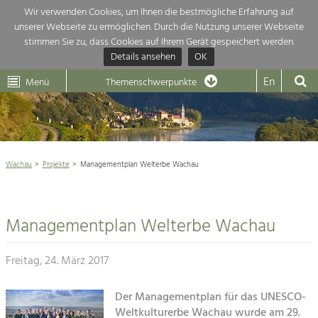
Wir verwenden Cookies, um Ihnen die bestmögliche Erfahrung auf
unserer Webseite zu ermöglichen. Durch die Nutzung unserer Webseite
Themenübersicht
stimmen Sie zu, dass Cookies auf Ihrem Gerät gespeichert werden.
Details ansehen
OK
LEADER
Wachau
Dunkelsteinerwald
Klima
Die Regionalentwicklung in unserer Region ist sehr vielfältig. Deshalb gebe
En
Menü
Themenschwerpunkte
hier eine Übersicht über unsere Themenschwerpunkte. Für mehr Informati
Aktuelles
einfach das Thema anklicken und schon werden alle Projekte in diesem Ko

angezeigt.
Weltkulturerbe Wachau

Natur- &
Wachau
Projekte
Managementplan Welterbe Wachau
Rückblick 25 Jahre Jubiläum

Landschaftsschutz
Pflege, Regulierung und
Naturschutz

Weiterentwicklung.
Managementplan Welterbe Wachau
Baukultur
Architektur

Ortsbild, Baukultur und nachhaltiges
Siedlungswesen.
Freitag, 24. März 2017
Landwirtschaft & Tourismus
Land- & Forstwirtschaft
Der Managementplan für das UNESCO-
Projekte
Bewirtschaftung und Pflege der
Weltkulturerbe Wachau wurde am 29.
Kulturlandschaft.