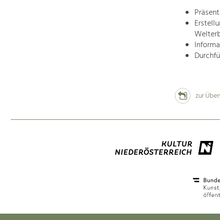
Präsent
Erstell
Welter
Informa
Durchfü
zur Über