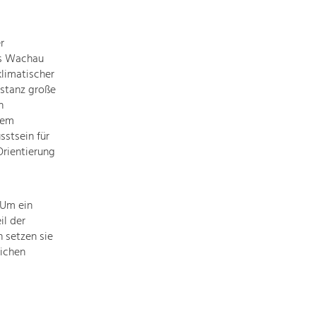
Informationen
einfach
das
r
Thema
es Wachau
anklicken
limatischer
und
stanz große
schon
n
werden
lem
alle
sstsein für
Projekte
rientierung
in
diesem
Kontext
 Um ein
angezeigt.
il der
 setzen sie
ichen
Natur- &
Landschaftsschutz
Pflege, Regulierung und
Weiterentwicklung.