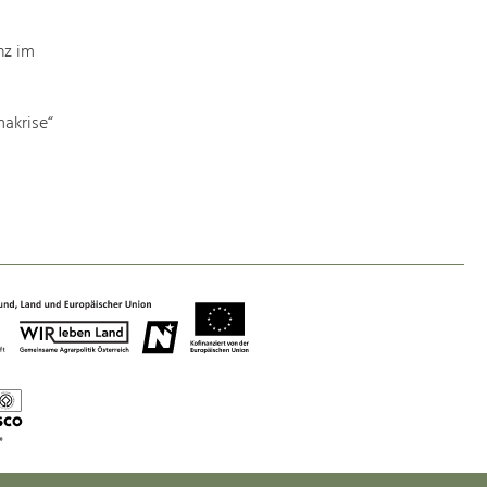
Baukultur
Ortsbild, Baukultur und nachhaltiges
nz im
Siedlungswesen.
akrise“
Land- & Forstwirtschaft
Bewirtschaftung und Pflege der
Kulturlandschaft.
Tourismus
Angebotsentwicklung und
Positionierung.
Kunst & Kultur
Handwerk, Wissenschaft und Forschung.
Soziales, Bildung &