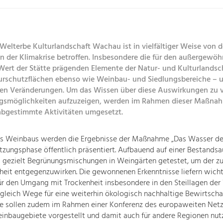
elterbe Kulturlandschaft Wachau ist in vielfältiger Weise von 
 der Klimakrise betroffen. Insbesondere die für den außergewöh
 Wert der Stätte prägenden Elemente der Natur- und Kulturlandsc
urschutzflächen ebenso wie Weinbau- und Siedlungsbereiche – u
en Veränderungen. Um das Wissen über diese Auswirkungen zu v
gsmöglichkeiten aufzuzeigen, werden im Rahmen dieser Maßna
abgestimmte Aktivitäten umgesetzt.
es Weinbaus werden die Ergebnisse der Maßnahme „Das Wasser d
tzungsphase öffentlich präsentiert. Aufbauend auf einer Bestands
 gezielt Begrünungsmischungen in Weingärten getestet, um der 
eit entgegenzuwirken. Die gewonnenen Erkenntnisse liefern wich
ür den Umgang mit Trockenheit insbesondere in den Steillagen de
gleich Wege für eine weiterhin ökologisch nachhaltige Bewirtscha
se sollen zudem im Rahmen einer Konferenz des europaweiten Net
inbaugebiete vorgestellt und damit auch für andere Regionen nut