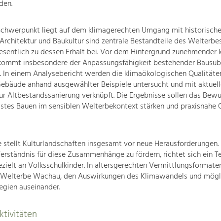
den.
Schwerpunkt liegt auf dem klimagerechten Umgang mit historische
Architektur und Baukultur sind zentrale Bestandteile des Welterb
sentlich zu dessen Erhalt bei. Vor dem Hintergrund zunehmender k
kommt insbesondere der Anpassungsfähigkeit bestehender Bausub
 In einem Analysebericht werden die klimaökologischen Qualitäte
Gebäude anhand ausgewählter Beispiele untersucht und mit aktuel
r Altbestandssanierung verknüpft. Die Ergebnisse sollen das Bewu
stes Bauen im sensiblen Welterbekontext stärken und praxisnahe O
e stellt Kulturlandschaften insgesamt vor neue Herausforderungen.
Verständnis für diese Zusammenhänge zu fördern, richtet sich ein Te
elt an Volksschulkinder. In altersgerechten Vermittlungsformaten
 Welterbe Wachau, den Auswirkungen des Klimawandels und mögl
egien auseinander.
tivitäten