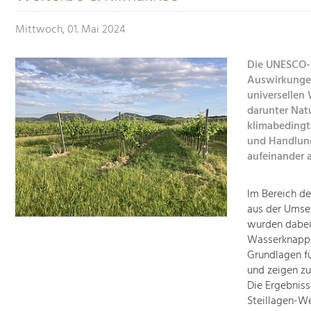
Mittwoch, 01. Mai 2024
Die UNESCO-W
Auswirkungen
universellen
darunter Nat
klimabedingt
und Handlun
aufeinander 
Im Bereich d
aus der Umse
wurden dabei
Wasserknapph
Grundlagen f
und zeigen zu
Die Ergebnis
Steillagen-We