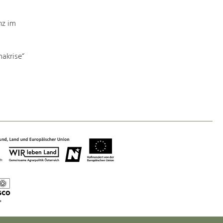
Baukultur
Ortsbild, Baukultur und nachhaltiges
nz im
Siedlungswesen.
akrise“
Land- & Forstwirtschaft
Bewirtschaftung und Pflege der
Kulturlandschaft.
Tourismus
Angebotsentwicklung und
Positionierung.
Kunst & Kultur
Handwerk, Wissenschaft und Forschung.
Soziales, Bildung &