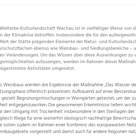
elterbe Kulturlandschaft Wachau ist in vielfältiger Weise von 
 der Klimakrise betroffen. Insbesondere die für den außergewöh
 Wert der Stätte prägenden Elemente der Natur- und Kulturlandsc
urschutzflächen ebenso wie Weinbau- und Siedlungsbereiche – u
en Veränderungen. Um das Wissen über diese Auswirkungen zu v
gsmöglichkeiten aufzuzeigen, werden im Rahmen dieser Maßna
abgestimmte Aktivitäten umgesetzt.
es Weinbaus werden die Ergebnisse der Maßnahme „Das Wasser d
tzungsphase öffentlich präsentiert. Aufbauend auf einer Bestands
 gezielt Begrünungsmischungen in Weingärten getestet, um der 
eit entgegenzuwirken. Die gewonnenen Erkenntnisse liefern wich
ür den Umgang mit Trockenheit insbesondere in den Steillagen de
gleich Wege für eine weiterhin ökologisch nachhaltige Bewirtscha
se sollen zudem im Rahmen einer Konferenz des europaweiten Net
inbaugebiete vorgestellt und damit auch für andere Regionen nut