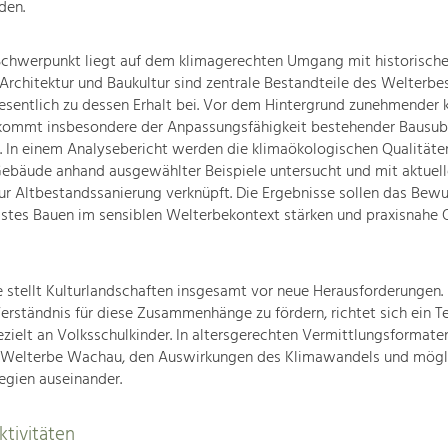
den.
Schwerpunkt liegt auf dem klimagerechten Umgang mit historische
Architektur und Baukultur sind zentrale Bestandteile des Welterb
sentlich zu dessen Erhalt bei. Vor dem Hintergrund zunehmender k
kommt insbesondere der Anpassungsfähigkeit bestehender Bausub
 In einem Analysebericht werden die klimaökologischen Qualitäte
Gebäude anhand ausgewählter Beispiele untersucht und mit aktuel
r Altbestandssanierung verknüpft. Die Ergebnisse sollen das Bewu
stes Bauen im sensiblen Welterbekontext stärken und praxisnahe O
e stellt Kulturlandschaften insgesamt vor neue Herausforderungen.
Verständnis für diese Zusammenhänge zu fördern, richtet sich ein Te
elt an Volksschulkinder. In altersgerechten Vermittlungsformaten
 Welterbe Wachau, den Auswirkungen des Klimawandels und mögl
egien auseinander.
tivitäten