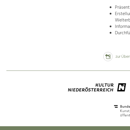
Präsent
Erstell
Welter
Informa
Durchfü
zur Über