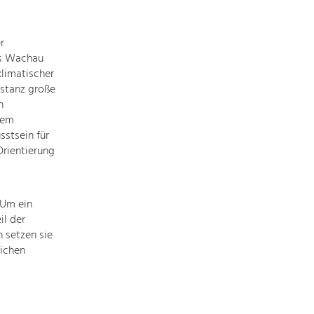
Informationen
einfach
das
r
Thema
es Wachau
anklicken
limatischer
und
stanz große
schon
n
werden
lem
alle
sstsein für
Projekte
rientierung
in
diesem
Kontext
 Um ein
angezeigt.
il der
 setzen sie
ichen
Natur- &
Landschaftsschutz
Pflege, Regulierung und
Weiterentwicklung.