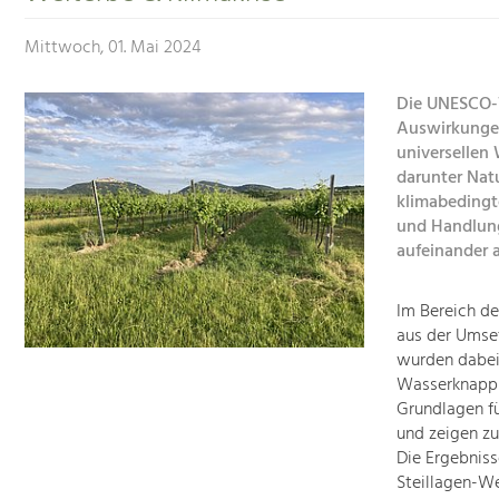
Mittwoch, 01. Mai 2024
Die UNESCO-W
Auswirkungen
universellen
darunter Nat
klimabedingt
und Handlun
aufeinander 
Im Bereich d
aus der Umse
wurden dabei
Wasserknapph
Grundlagen f
und zeigen zu
Die Ergebnis
Steillagen-We