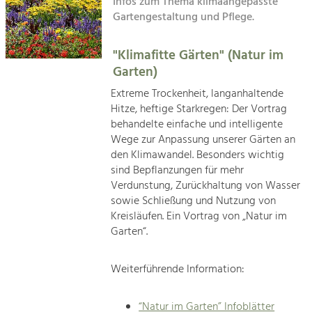
Infos zum Thema klimaangepasste
Kirchen am Fluss
Gartengestaltung und Pflege.
Tourismus
Angebotsentwicklung und
"Klimafitte Gärten" (Natur im
Suche
Positionierung.
Garten)
Impressum
Kunst & Kultur
Extreme Trockenheit, langanhaltende
Hitze, heftige Starkregen: Der Vortrag
Handwerk, Wissenschaft und Forschung.
Kontakt
behandelte einfache und intelligente
Wege zur Anpassung unserer Gärten an
Soziales, Bildung &
den Klimawandel. Besonders wichtig
sind Bepflanzungen für mehr
Identität
Verdunstung, Zurückhaltung von Wasser
Gleichberechtigung, Jugend und
Integration
sowie Schließung und Nutzung von
Mobilität & Energie
Kreisläufen. Ein Vortrag von „Natur im
Garten“.
Klimawandel, öffentlicher Verkehr und
erneuerbare Energie
Weiterführende Information:
Wirtschaft
Steigerung regionaler Wertschöpfung
“Natur im Garten” Infoblätter