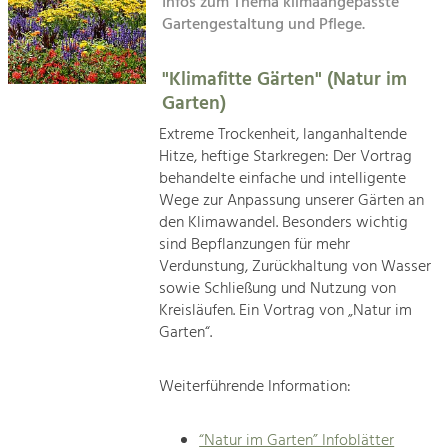
Infos zum Thema klimaangepasste
Kirchen am Fluss
Gartengestaltung und Pflege.
Tourismus
Angebotsentwicklung und
"Klimafitte Gärten" (Natur im
Suche
Positionierung.
Garten)
Impressum
Kunst & Kultur
Extreme Trockenheit, langanhaltende
Hitze, heftige Starkregen: Der Vortrag
Handwerk, Wissenschaft und Forschung.
Kontakt
behandelte einfache und intelligente
Wege zur Anpassung unserer Gärten an
Soziales, Bildung &
den Klimawandel. Besonders wichtig
sind Bepflanzungen für mehr
Identität
Verdunstung, Zurückhaltung von Wasser
Gleichberechtigung, Jugend und
Integration
sowie Schließung und Nutzung von
Mobilität & Energie
Kreisläufen. Ein Vortrag von „Natur im
Garten“.
Klimawandel, öffentlicher Verkehr und
erneuerbare Energie
Weiterführende Information:
Wirtschaft
Steigerung regionaler Wertschöpfung
“Natur im Garten” Infoblätter