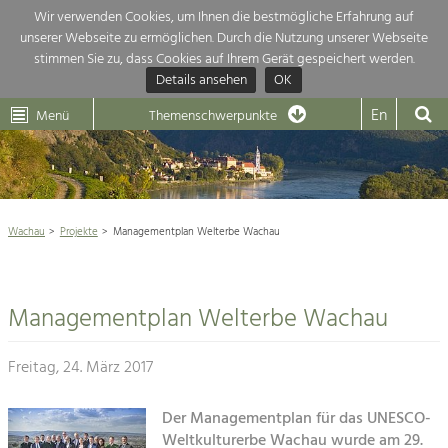
Wir verwenden Cookies, um Ihnen die bestmögliche Erfahrung auf
unserer Webseite zu ermöglichen. Durch die Nutzung unserer Webseite
Themenübersicht
stimmen Sie zu, dass Cookies auf Ihrem Gerät gespeichert werden.
Details ansehen
OK
LEADER
Wachau
Dunkelsteinerwald
Klima
Die Regionalentwicklung in unserer Region ist sehr vielfältig. Deshalb gebe
En
Menü
Themenschwerpunkte
hier eine Übersicht über unsere Themenschwerpunkte. Für mehr Informati
Aktuelles
einfach das Thema anklicken und schon werden alle Projekte in diesem Ko

angezeigt.
Weltkulturerbe Wachau

Natur- &
Wachau
Projekte
Managementplan Welterbe Wachau
Rückblick 25 Jahre Jubiläum

Landschaftsschutz
Pflege, Regulierung und
Naturschutz

Weiterentwicklung.
Managementplan Welterbe Wachau
Baukultur
Architektur

Ortsbild, Baukultur und nachhaltiges
Siedlungswesen.
Freitag, 24. März 2017
Landwirtschaft & Tourismus
Land- & Forstwirtschaft
Der Managementplan für das UNESCO-
Projekte
Bewirtschaftung und Pflege der
Weltkulturerbe Wachau wurde am 29.
Kulturlandschaft.