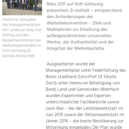
März 2017 auf Stift Göttweig
Kirchen am Fluss
präsentiert. Er enthält – entsprechend
Tourismus
den Anforderungen der
Angebotsentwicklung und
Feierliche Übergabe
Suche
Welterbekonvention – Ziele und
Positionierung.
des Managementplans
Maßnahmen zur Erhaltung des
mit Landesrat Mag. Karl
Wilfing und den
außergewöhnlichen universellen
Impressum
Kunst & Kultur
BürgermeisterInnen der
Wertes, der Authentizität und der
Handwerk, Wissenschaft und Forschung.
Welterbegemeinden im
Integrität der Welterbestätte.
Kontakt
Stift Göttweig ©
Daniela Matejschek
Soziales, Bildung &
Ausgearbeitet wurde der
Managementplan unter Federführung des
Identität
Büros stadtland (Univ.Prof. DI Sibylla
Gleichberechtigung, Jugend und
Integration
Zech) unter intensiver Beteiligung von
Mobilität & Energie
Bund, Land und Gemeinden. Mehrfach
wurden Expertinnen und Experten
Klimawandel, öffentlicher Verkehr und
erneuerbare Energie
unterschiedlicher Fachbereiche sowie
zwei Mal – bei der Leitbildwerkstatt im
Wirtschaft
Juni 2015 sowie der Aktionswerkstatt im
Jänner 2016 – die breite Bevölkerung zur
Steigerung regionaler Wertschöpfung
Mitwirkung eingeladen. Der Plan wurde