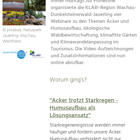
Immer montags zur Primetime
Kirchen am Fluss
organisierte die KLAR!-Region Wachau-
Tourismus
Dunkelsteinerwald-Jauerling vier
Webinare zu den Themen Acker und
Angebotsentwicklung und
Suche
Positionierung.
Humusaufbau, ökologische
© pixabay, Naturpark
Waldbewirtschaftung, klimafitte Gärten
Jauerling-Wachau,
Impressum
Kunst & Kultur
Weinfranz
und Klimawandelanpassung im
Tourismus. Die Video-Aufzeichnungen
Handwerk, Wissenschaft und Forschung.
Kontakt
und Zusatzinformationen sind nun
online abrufbar.
Soziales, Bildung &
Identität
Worum ging's?
Gleichberechtigung, Jugend und
Integration
Mobilität & Energie
"Acker trotzt Starkregen -
Klimawandel, öffentlicher Verkehr und
Humusaufbau als
erneuerbare Energie
Lösungsansatz"
Wirtschaft
Starkregenereignisse werden immer
Steigerung regionaler Wertschöpfung
häufiger und fordern unsere Äcker.
Humusaufbau verhindert nicht nur