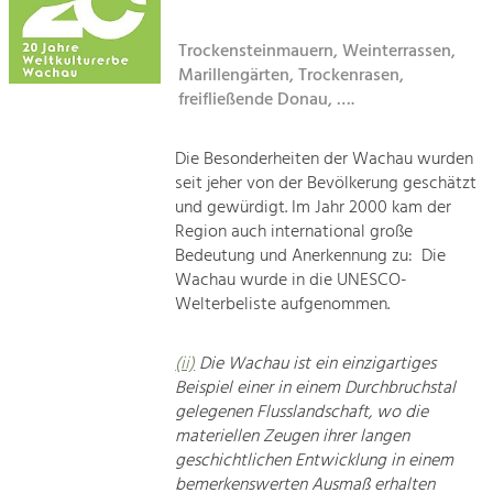
Kirchen am Fluss
Tourismus
Trockensteinmauern, Weinterrassen,
Marillengärten, Trockenrasen,
Angebotsentwicklung und
Suche
Positionierung.
freifließende Donau, ….
Impressum
Kunst & Kultur
Die Besonderheiten der Wachau wurden
Handwerk, Wissenschaft und Forschung.
seit jeher von der Bevölkerung geschätzt
Kontakt
und gewürdigt. Im Jahr 2000 kam der
Region auch international große
Soziales, Bildung &
Bedeutung und Anerkennung zu: Die
Identität
Wachau wurde in die UNESCO-
Gleichberechtigung, Jugend und
Welterbeliste aufgenommen.
Integration
Mobilität & Energie
(ii)
Die Wachau ist ein einzigartiges
Klimawandel, öffentlicher Verkehr und
erneuerbare Energie
Beispiel einer in einem Durchbruchstal
gelegenen Flusslandschaft, wo die
materiellen Zeugen ihrer langen
Wirtschaft
geschichtlichen Entwicklung in einem
Steigerung regionaler Wertschöpfung
bemerkenswerten Ausmaß erhalten