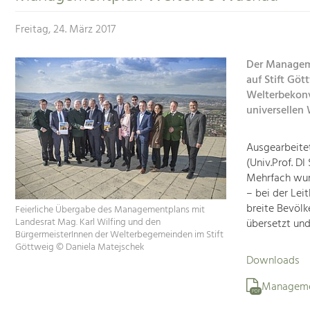
Freitag, 24. März 2017
Der Managem
auf Stift Göt
Welterbekonv
universellen 
Ausgearbeite
(Univ.Prof. D
Mehrfach wur
– bei der Lei
breite Bevölk
Feierliche Übergabe des Managementplans mit
Landesrat Mag. Karl Wilfing und den
übersetzt un
BürgermeisterInnen der Welterbegemeinden im Stift
Göttweig © Daniela Matejschek
Downloads
Manageme
PDF