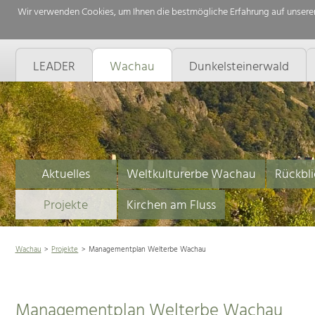
Wir verwenden Cookies, um Ihnen die bestmögliche Erfahrung auf unserer
LEADER
Wachau
Dunkelsteinerwald
Aktuelles
Weltkulturerbe Wachau
Rückbli
Projekte
Kirchen am Fluss
Wachau
Projekte
Managementplan Welterbe Wachau
Managementplan Welterbe Wachau