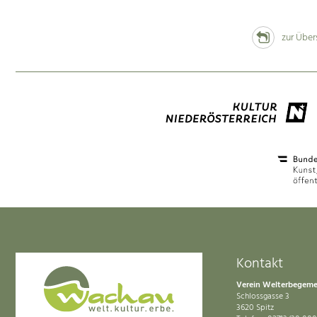
zur Über
Kontakt
Verein Welterbegem
Schlossgasse 3
3620 Spitz