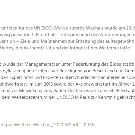
entplan für das UNESCO-Weltkulturerbe Wachau wurde am 29. M
tweig präsentiert. Er enthält – entsprechend den Anforderungen 
ention – Ziele und Maßnahmen zur Erhaltung des außergewöhn
Wertes, der Authentizität und der Integrität der Welterbestätte.
t wurde der Managementplan unter Federführung des Büros stadt
I Sibylla Zech) unter intensiver Beteiligung von Bund, Land und Gem
den Expertinnen und Experten unterschiedlicher Fachbereiche sow
tbildwerkstatt im Juni 2015 sowie der Aktionswerkstatt im Jänner 2
erung zur Mitwirkung eingeladen. Der Plan wurde abschließend auf
d dem Welterbezentrum der UNESCO in Paris zur Kenntnis gebracht
ntplanWelterbeWachau_20170621.pdf
11 MB