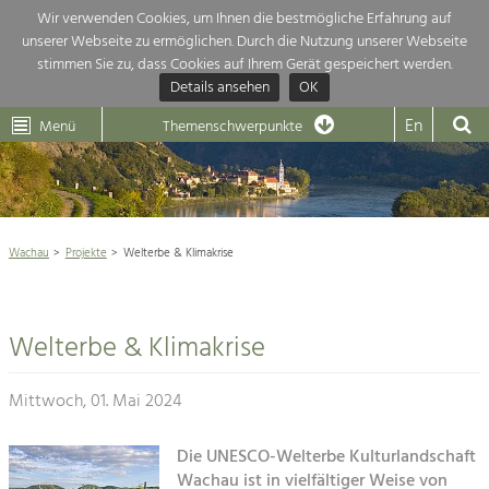
Wir verwenden Cookies, um Ihnen die bestmögliche Erfahrung auf
unserer Webseite zu ermöglichen. Durch die Nutzung unserer Webseite
Themenübersicht
stimmen Sie zu, dass Cookies auf Ihrem Gerät gespeichert werden.
Details ansehen
OK
LEADER
Wachau
Dunkelsteinerwald
Klima
Die Regionalentwicklung in unserer Region ist sehr vielfältig. Deshalb
En
Menü
Themenschwerpunkte
geben wir hier eine Übersicht über unsere Themenschwerpunkte. Für
Aktuelles
mehr Informationen einfach das Thema anklicken und schon werden alle

Projekte in diesem Kontext angezeigt.
Weltkulturerbe Wachau

Natur- &
Wachau
Projekte
Welterbe & Klimakrise
Rückblick 25 Jahre Jubiläum

Landschaftsschutz
Pflege, Regulierung und
Naturschutz

Weiterentwicklung.
Welterbe & Klimakrise
Baukultur
Architektur

Ortsbild, Baukultur und nachhaltiges
Siedlungswesen.
Mittwoch, 01. Mai 2024
Landwirtschaft & Tourismus
Land- & Forstwirtschaft
Die UNESCO-Welterbe Kulturlandschaft
Projekte
Bewirtschaftung und Pflege der
Wachau ist in vielfältiger Weise von
Kulturlandschaft.