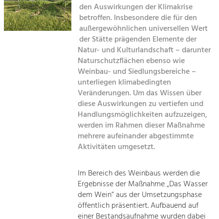
den Auswirkungen der Klimakrise
Kirchen am Fluss
betroffen. Insbesondere die für den
Tourismus
außergewöhnlichen universellen Wert
Angebotsentwicklung und
Suche
der Stätte prägenden Elemente der
Positionierung.
Natur- und Kulturlandschaft – darunter
Naturschutzflächen ebenso wie
Impressum
Kunst & Kultur
Weinbau- und Siedlungsbereiche –
Handwerk, Wissenschaft und Forschung.
unterliegen klimabedingten
Kontakt
Veränderungen. Um das Wissen über
diese Auswirkungen zu vertiefen und
Soziales, Bildung &
Handlungsmöglichkeiten aufzuzeigen,
Identität
werden im Rahmen dieser Maßnahme
Gleichberechtigung, Jugend und
mehrere aufeinander abgestimmte
Integration
Aktivitäten umgesetzt.
Mobilität & Energie
Klimawandel, öffentlicher Verkehr und
erneuerbare Energie
Im Bereich des Weinbaus werden die
Ergebnisse der Maßnahme „Das Wasser
Wirtschaft
dem Wein“ aus der Umsetzungsphase
öffentlich präsentiert. Aufbauend auf
Steigerung regionaler Wertschöpfung
einer Bestandsaufnahme wurden dabei