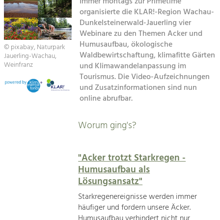
Immer montags zur Primetime
Kirchen am Fluss
organisierte die KLAR!-Region Wachau-
Tourismus
Dunkelsteinerwald-Jauerling vier
Webinare zu den Themen Acker und
Angebotsentwicklung und
Suche
Positionierung.
Humusaufbau, ökologische
© pixabay, Naturpark
Waldbewirtschaftung, klimafitte Gärten
Jauerling-Wachau,
Impressum
Kunst & Kultur
Weinfranz
und Klimawandelanpassung im
Tourismus. Die Video-Aufzeichnungen
Handwerk, Wissenschaft und Forschung.
Kontakt
und Zusatzinformationen sind nun
online abrufbar.
Soziales, Bildung &
Identität
Worum ging's?
Gleichberechtigung, Jugend und
Integration
Mobilität & Energie
"Acker trotzt Starkregen -
Klimawandel, öffentlicher Verkehr und
Humusaufbau als
erneuerbare Energie
Lösungsansatz"
Wirtschaft
Starkregenereignisse werden immer
Steigerung regionaler Wertschöpfung
häufiger und fordern unsere Äcker.
Humusaufbau verhindert nicht nur