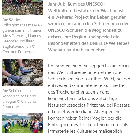
Jahr-Jubiläum des UNESCO-
Kirchen am Fluss
Weltkulturerbestatus der Wachau ist
Tourismus
ein weiteres Projekt ins Leben gerufen
Angebotsentwicklung und
Die 5A des
Suche
worden, um auch den SchülerInnen der
Positionierung.
Stiftsgymansiums Melk
UNESCO-Schulen die Möglichkeit zu
gemeinsam mit Trainer
Alois Pomassl, Hannes
geben, ihre Region und speziell die
Impressum
Kunst & Kultur
Seehofer und ihren
Besonderheiten des UNESCO-Welterbes
Handwerk, Wissenschaft und Forschung.
Begleitpersonen. ©
Wachau hautnah zu erleben.
Kontakt
Christine Emberger
Soziales, Bildung &
Im Rahmen einer eintägigen Exkursion in
das Weltkulturerbe unternehmen die
Identität
SchülerInnen eine Tour Ihrer Wahl, bei der
Gleichberechtigung, Jugend und
Integration
entweder das immaterielle Kulturerbe
Die SchülerInnen
Mobilität & Energie
des Trockensteinmauerns näher
können selbst Hand
kennengelernt oder das zukünftige
Klimawandel, öffentlicher Verkehr und
anlegen © Christine
erneuerbare Energie
Naturschutzgebiet Pritzenau bei Rossatz
Emberger
erkundet werden kann. Als Experten
Wirtschaft
konnten neben Rainer Vogler, der die
Eintragung des Trockensteinmauerns als
Steigerung regionaler Wertschöpfung
immaterielles Kulturerbe maßgeblich