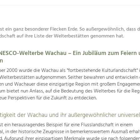
st ein ganz besonderer Flecken Erde. So außergewöhnlich, dass
dschaft auf ihre Liste der Welterbestätten genommen hat.
UNESCO-Welterbe Wachau – Ein Jubiläum zum Feiern 
en
r 2000 wurde die Wachau als "fortbestehende Kulturlandschaft" i
elterbestätten aufgenommen. Seither bewahren und entwickeln 
n und Wachauer diese einzigartige Region mit großem Engagemen
äum bietet nun Anlass, auf die Bedeutung des Welterbes für die Reg
eue Perspektiven für die Zukunft zu entdecken.
rtigkeit der Wachau und ihr außergewöhnlicher universe
t ein herausragendes Beispiel für eine Flusslandschaft in einem
l, in der historische Zeugnisse in bemerkenswertem Ausmaß erhal
nd. Aufgrund ihrer einzigartigen Merkmale wurde sie nach folgend