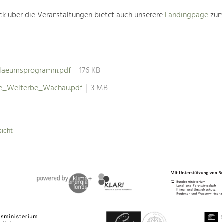
ck über die Veranstaltungen bietet auch unserere
Landingpage
zum
ilaeumsprogramm.pdf
176 KB
re_Welterbe_Wachau.pdf
3 MB
sicht