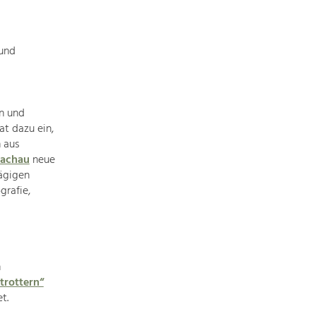
Baukultur
Ortsbild, Baukultur und nachhaltiges
Siedlungswesen.
 und
Land- & Forstwirtschaft
Bewirtschaftung und Pflege der
en und
Kulturlandschaft.
t dazu ein,
 aus
Tourismus
Wachau
neue
Angebotsentwicklung und
ägigen
Positionierung.
grafie,
Kunst & Kultur
Handwerk, Wissenschaft und Forschung.
n
trottern“
t.
Soziales, Bildung &