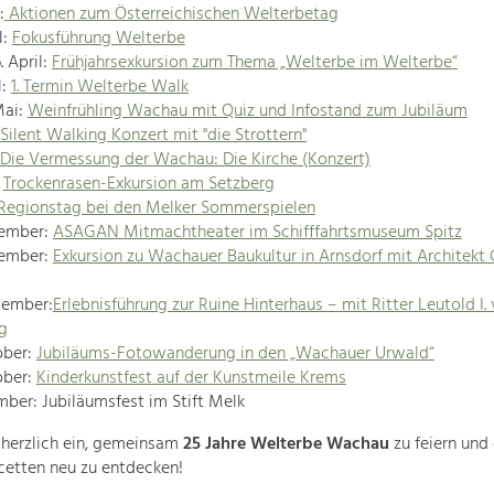
:
Aktionen zum Österreichischen Welterbetag
l:
Fokusführung Welterbe
. April:
Frühjahrsexkursion zum Thema „Welterbe im Welterbe“
l:
1. Termin Welterbe Walk
Mai:
Weinfrühling Wachau mit Quiz und Infostand zum Jubiläum
Silent Walking Konzert mit "die Strottern"
Die Vermessung der Wachau: Die Kirche (Konzert)
:
Trockenrasen-Exkursion am Setzberg
Regionstag bei den Melker Sommerspielen
tember:
ASAGAN Mitmachtheater im Schifffahrtsmuseum Spitz
tember:
Exkursion zu Wachauer Baukultur in Arnsdorf mit Architekt 
tember:
Erlebnisführung zur Ruine Hinterhaus – mit Ritter Leutold I.
g
ober:
Jubiläums-Fotowanderung in den „Wachauer Urwald“
ober:
Kinderkunstfest auf der Kunstmeile Krems
mber: Jubiläumsfest im Stift Melk
 herzlich ein, gemeinsam
25 Jahre Welterbe Wachau
zu feiern und
Facetten neu zu entdecken!