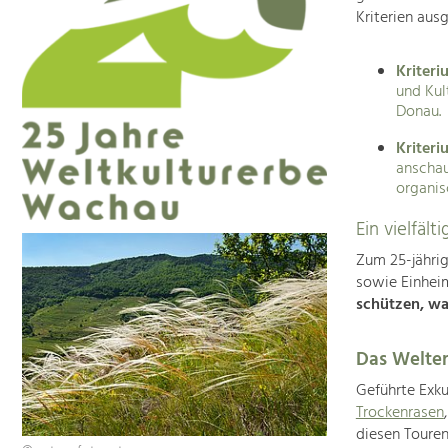
Kriterien aus
Kriteriu
und Kul
Donau.
Kriteri
anschau
organis
Ein vielfäl
Zum 25-jähri
sowie Einhei
schützen, wa
Das Welter
Geführte Exku
Trockenrasen
diesen Touren