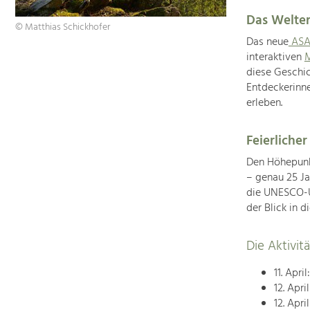
Das Welter
© Matthias Schickhofer
Das neue
ASA
interaktiven
M
diese Geschic
Entdeckerinne
erleben.
Feierlicher
Den Höhepunk
– genau 25 J
die UNESCO-U
der Blick in d
Die Aktivi
11. April
12. Apri
12. Apri