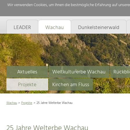
Wir verwenden Cookies, um Ihnen die bestmögliche Erfahrung auf unserer
LEADER
Wachau
Dunkelsteinerwald
Aktuelles
Weltkulturerbe Wachau
Rückbli
Projekte
Kirchen am Fluss
Wachau
Projekte
25 Jahre Welterbe Wachau
25 Jahre Welterbe Wachau