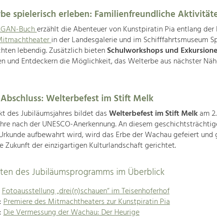
be spielerisch erleben: Familienfreundliche Aktivität
GAN-Buch
erzählt die Abenteuer von Kunstpiratin Pia entlang der
itmachtheater
in der Landesgalerie und im Schifffahrtsmuseum S
hten lebendig. Zusätzlich bieten
Schulworkshops und Exkursion
n und Entdeckern die Möglichkeit, das Welterbe aus nächster Näh
 Abschluss: Welterbefest im Stift Melk
t des Jubiläumsjahres bildet das
Welterbefest im Stift Melk
am 2.
ahre nach der UNESCO-Anerkennung. An diesem geschichtsträchtig
rkunde aufbewahrt wird, wird das Erbe der Wachau gefeiert und g
ie Zukunft der einzigartigen Kulturlandschaft gerichtet.
täten des Jubiläumsprogramms im Überblick
:
Fotoausstellung „drei(n)schauen“ im Teisenhoferhof
l:
Premiere des Mitmachtheaters zur Kunstpiratin Pia
l:
Die Vermessung der Wachau: Der Heurige