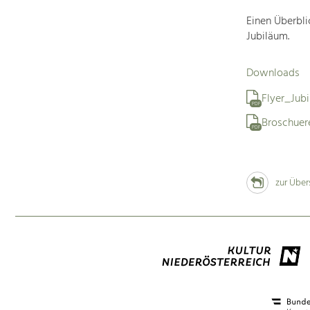
Einen Überbli
Jubiläum.
Downloads
Flyer_Jub
PDF
Broschue
PDF
zur Über