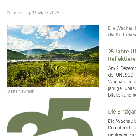
Donnerstag, 13. März 2025
Die Wachau i
die Kulturlan
25 Jahre 
Reflektier
Am 2. Dezembe
der UNESCO-W
Wachauerinne
jährige Jubil
© Rita Newman
blicken und n
Die Einziga
Die Wachau is
Durchbruchsta
geblieben si