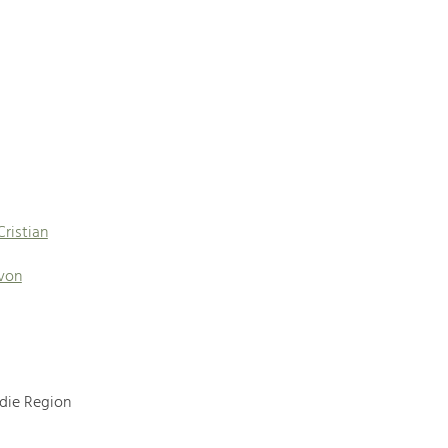
Cristian
 von
 die Region