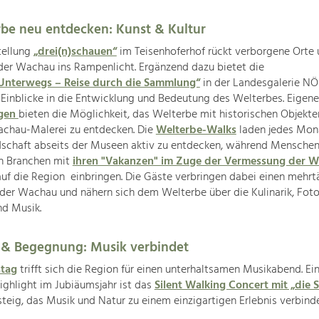
be neu entdecken: Kunst & Kultur
tellung
„drei(n)schauen“
im Teisenhoferhof rückt verborgene Orte
der Wachau ins Rampenlicht. Ergänzend dazu bietet die
Unterwegs – Reise durch die Sammlung“
in der Landesgalerie NÖ
 Einblicke in die Entwicklung und Bedeutung des Welterbes. Eigene
ngen
bieten die Möglichkeit, das Welterbe mit historischen Objekt
achau-Malerei zu entdecken. Die
Welterbe-Walks
laden jedes Mona
ndschaft abseits der Museen aktiv zu entdecken, während Menschen
n Branchen mit
ihren "Vakanzen" im Zuge der Vermessung der 
uf die Region einbringen. Die Gäste verbringen dabei einen mehrt
 der Wachau und nähern sich dem Welterbe über die Kulinarik, Foto
nd Musik.
 & Begegnung: Musik verbindet
stag
trifft sich die Region für einen unterhaltsamen Musikabend. Ei
ghlight im Jubiäumsjahr ist das
Silent Walking Concert mit „die S
eig, das Musik und Natur zu einem einzigartigen Erlebnis verbinde