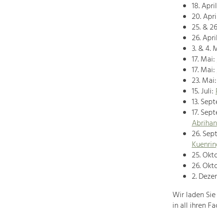
18. April
20. Apri
25. & 26
26. Apri
3. & 4. 
17. Mai:
17. Mai:
23. Mai
15. Juli:
13. Sep
17. Sep
Abrihan
26. Sep
Kuenrin
25. Okt
26. Okt
2. Deze
Wir laden Sie
in all ihren 