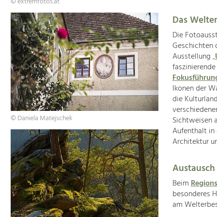
© extremfotos.at
Das Welter
Die Fotoauss
Geschichten 
Ausstellung
„
faszinierende
Fokusführu
Ikonen der W
die Kulturla
verschiedene
© Daniela Matejschek
Sichtweisen a
Aufenthalt in
Architektur u
Austausch
Beim
Region
besonderes Hi
am Welterbest