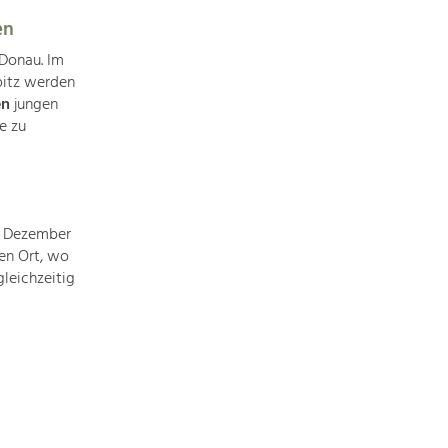
Identität
Gleichberechtigung, Jugend und
en
Integration
 Donau. Im
Mobilität & Energie
pitz werden
Klimawandel, öffentlicher Verkehr und
en
jungen
erneuerbare Energie
e zu
Wirtschaft
Steigerung regionaler Wertschöpfung
 Dezember
en Ort, wo
leichzeitig