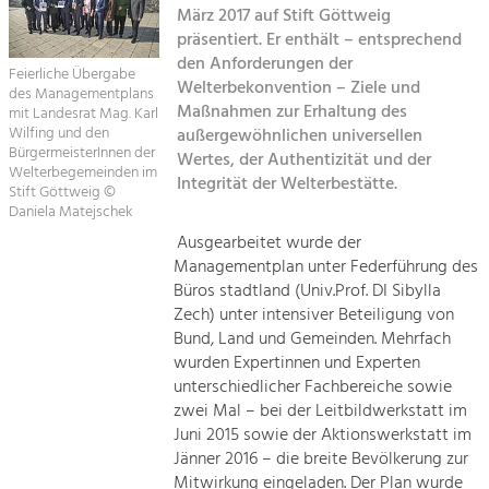
März 2017 auf Stift Göttweig
Kirchen am Fluss
präsentiert. Er enthält – entsprechend
Tourismus
den Anforderungen der
Angebotsentwicklung und
Feierliche Übergabe
Suche
Welterbekonvention – Ziele und
Positionierung.
des Managementplans
Maßnahmen zur Erhaltung des
mit Landesrat Mag. Karl
Wilfing und den
außergewöhnlichen universellen
Impressum
Kunst & Kultur
BürgermeisterInnen der
Wertes, der Authentizität und der
Handwerk, Wissenschaft und Forschung.
Welterbegemeinden im
Integrität der Welterbestätte.
Kontakt
Stift Göttweig ©
Daniela Matejschek
Soziales, Bildung &
Ausgearbeitet wurde der
Managementplan unter Federführung des
Identität
Büros stadtland (Univ.Prof. DI Sibylla
Gleichberechtigung, Jugend und
Integration
Zech) unter intensiver Beteiligung von
Mobilität & Energie
Bund, Land und Gemeinden. Mehrfach
wurden Expertinnen und Experten
Klimawandel, öffentlicher Verkehr und
erneuerbare Energie
unterschiedlicher Fachbereiche sowie
zwei Mal – bei der Leitbildwerkstatt im
Wirtschaft
Juni 2015 sowie der Aktionswerkstatt im
Jänner 2016 – die breite Bevölkerung zur
Steigerung regionaler Wertschöpfung
Mitwirkung eingeladen. Der Plan wurde