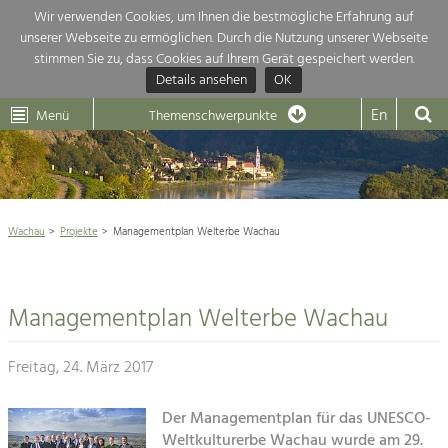
Wir verwenden Cookies, um Ihnen die bestmögliche Erfahrung auf
unserer Webseite zu ermöglichen. Durch die Nutzung unserer Webseite
Themenübersicht
stimmen Sie zu, dass Cookies auf Ihrem Gerät gespeichert werden.
Details ansehen
OK
LEADER
Wachau
Dunkelsteinerwald
Klima
Die Regionalentwicklung in unserer Region ist sehr vielfältig. Deshalb gebe
En
Menü
Themenschwerpunkte
hier eine Übersicht über unsere Themenschwerpunkte. Für mehr Informati
Aktuelles
einfach das Thema anklicken und schon werden alle Projekte in diesem Ko

angezeigt.
Weltkulturerbe Wachau

Natur- &
Wachau
Projekte
Managementplan Welterbe Wachau
Rückblick 25 Jahre Jubiläum

Landschaftsschutz
Pflege, Regulierung und
Naturschutz

Weiterentwicklung.
Managementplan Welterbe Wachau
Baukultur
Architektur

Ortsbild, Baukultur und nachhaltiges
Siedlungswesen.
Freitag, 24. März 2017
Landwirtschaft & Tourismus
Land- & Forstwirtschaft
Der Managementplan für das UNESCO-
Projekte
Bewirtschaftung und Pflege der
Weltkulturerbe Wachau wurde am 29.
Kulturlandschaft.