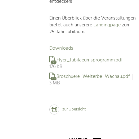
entdecken!
Einen Überblick über die Veranstaltungen
bietet auch unserere
Landingpage
zum
25-Jahr Jubiläum.
Downloads
Flyer_Jubilaeumsprogramm.pdf
PDF
176 KB
Broschuere_Welterbe_Wachau.pdf
PDF
3 MB
zur Übersicht