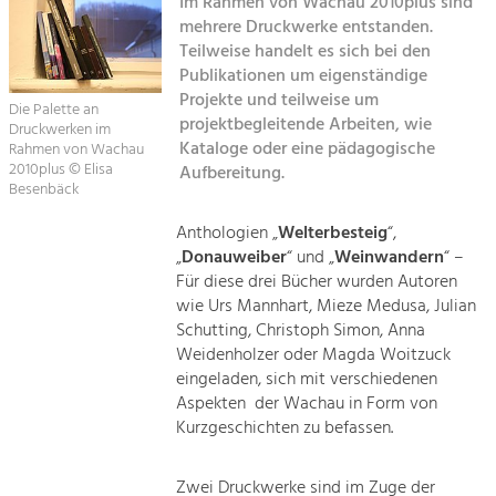
Im Rahmen von Wachau 2010plus sind
Kirchen am Fluss
mehrere Druckwerke entstanden.
Tourismus
Teilweise handelt es sich bei den
Publikationen um eigenständige
Angebotsentwicklung und
Suche
Positionierung.
Projekte und teilweise um
Die Palette an
projektbegleitende Arbeiten, wie
Druckwerken im
Impressum
Kunst & Kultur
Kataloge oder eine pädagogische
Rahmen von Wachau
2010plus © Elisa
Aufbereitung.
Handwerk, Wissenschaft und Forschung.
Kontakt
Besenbäck
Anthologien „
Welterbesteig
“,
Soziales, Bildung &
„
Donauweiber
“ und „
Weinwandern
“ –
Identität
Für diese drei Bücher wurden Autoren
Gleichberechtigung, Jugend und
wie Urs Mannhart, Mieze Medusa, Julian
Integration
Schutting, Christoph Simon, Anna
Mobilität & Energie
Weidenholzer oder Magda Woitzuck
Klimawandel, öffentlicher Verkehr und
eingeladen, sich mit verschiedenen
erneuerbare Energie
Aspekten der Wachau in Form von
Kurzgeschichten zu befassen.
Wirtschaft
Steigerung regionaler Wertschöpfung
Zwei Druckwerke sind im Zuge der