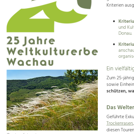
Kriterien aus
Kriteriu
und Kul
Donau.
Kriteri
anschau
organis
Ein vielfäl
Zum 25-jähri
sowie Einhei
schützen, wa
Das Welter
Geführte Exku
Trockenrasen
diesen Touren