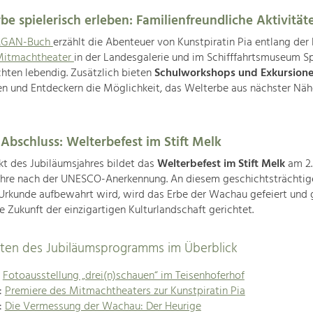
be spielerisch erleben: Familienfreundliche Aktivität
GAN-Buch
erzählt die Abenteuer von Kunstpiratin Pia entlang der
itmachtheater
in der Landesgalerie und im Schifffahrtsmuseum S
hten lebendig. Zusätzlich bieten
Schulworkshops und Exkursion
n und Entdeckern die Möglichkeit, das Welterbe aus nächster Näh
 Abschluss: Welterbefest im Stift Melk
t des Jubiläumsjahres bildet das
Welterbefest im Stift Melk
am 2.
ahre nach der UNESCO-Anerkennung. An diesem geschichtsträchtig
rkunde aufbewahrt wird, wird das Erbe der Wachau gefeiert und g
ie Zukunft der einzigartigen Kulturlandschaft gerichtet.
täten des Jubiläumsprogramms im Überblick
:
Fotoausstellung „drei(n)schauen“ im Teisenhoferhof
l:
Premiere des Mitmachtheaters zur Kunstpiratin Pia
l:
Die Vermessung der Wachau: Der Heurige