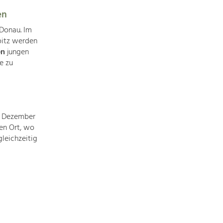
Identität
Gleichberechtigung, Jugend und
en
Integration
 Donau. Im
Mobilität & Energie
pitz werden
Klimawandel, öffentlicher Verkehr und
en
jungen
erneuerbare Energie
e zu
Wirtschaft
Steigerung regionaler Wertschöpfung
 Dezember
en Ort, wo
leichzeitig