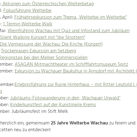
:
Aktionen zum Österreichischen Welterbetag
l:
Fokusführung Welterbe
. April:
Frühjahrsexkursion zum Thema „Welterbe im Welterbe“
l:
1. Termin Welterbe Walk
Mai:
Weinfrühling Wachau mit Quiz und Infostand zum Jubiläum
Silent Walking Konzert mit "die Strottern"
Die Vermessung der Wachau: Die Kirche (Konzert)
:
Trockenrasen-Exkursion am Setzberg
Regionstag bei den Melker Sommerspielen
tember:
ASAGAN Mitmachtheater im Schifffahrtsmuseum Spitz
tember:
Exkursion zu Wachauer Baukultur in Arnsdorf mit Architekt 
tember:
Erlebnisführung zur Ruine Hinterhaus – mit Ritter Leutold I.
g
ober:
Jubiläums-Fotowanderung in den „Wachauer Urwald“
ober:
Kinderkunstfest auf der Kunstmeile Krems
mber: Jubiläumsfest im Stift Melk
 herzlich ein, gemeinsam
25 Jahre Welterbe Wachau
zu feiern und
Facetten neu zu entdecken!