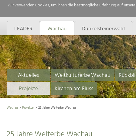
Wir verwenden Cookies, um Ihnen die bestmögliche Erfahrung auf unserer
LEADER
Wachau
Dunkelsteinerwald
Aktuelles
Weltkulturerbe Wachau
Rückbli
Projekte
Kirchen am Fluss
Wachau
Projekte
25 Jahre Welterbe Wachau
25 Jahre Welterbe Wachau