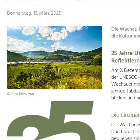
Donnerstag, 13. März 2025
Die Wachau i
die Kulturlan
25 Jahre 
Reflektier
Am 2. Dezembe
der UNESCO-W
Wachauerinne
jährige Jubil
© Rita Newman
blicken und n
Die Einziga
Die Wachau is
Durchbruchsta
geblieben si