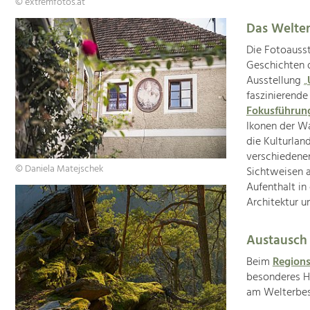
© extremfotos.at
Das Welter
Die Fotoauss
Geschichten 
Ausstellung
„
faszinierende
Fokusführu
Ikonen der W
die Kulturla
verschiedene
© Daniela Matejschek
Sichtweisen a
Aufenthalt in
Architektur u
Austausch
Beim
Region
besonderes Hi
am Welterbest