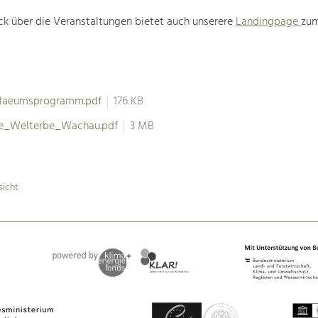
ck über die Veranstaltungen bietet auch unserere
Landingpage
zum
ilaeumsprogramm.pdf
176 KB
re_Welterbe_Wachau.pdf
3 MB
sicht