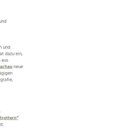
Baukultur
Ortsbild, Baukultur und nachhaltiges
Siedlungswesen.
 und
Land- & Forstwirtschaft
Bewirtschaftung und Pflege der
en und
Kulturlandschaft.
t dazu ein,
 aus
Tourismus
Wachau
neue
Angebotsentwicklung und
ägigen
Positionierung.
grafie,
Kunst & Kultur
Handwerk, Wissenschaft und Forschung.
n
trottern“
t.
Soziales, Bildung &