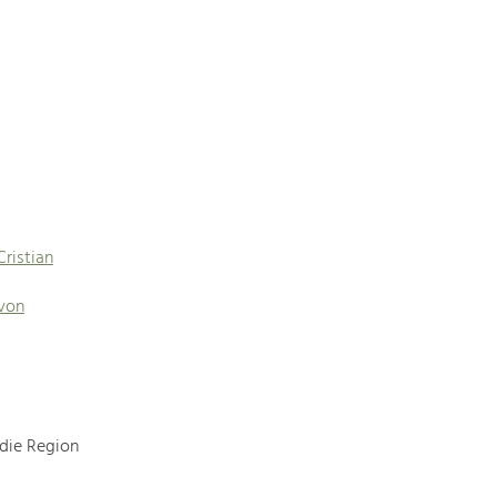
Cristian
 von
 die Region