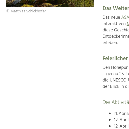
Das Welter
© Matthias Schickhofer
Das neue
ASA
interaktiven
M
diese Geschic
Entdeckerinne
erleben.
Feierlicher
Den Höhepunk
– genau 25 J
die UNESCO-U
der Blick in d
Die Aktivi
11. April
12. Apri
12. Apri