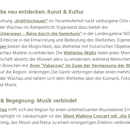
be neu entdecken: Kunst & Kultur
tellung
„drei(n)schauen“
im Teisenhoferhof rückt verborgene Orte
der Wachau ins Rampenlicht. Ergänzend dazu bietet die
Unterwegs – Reise durch die Sammlung“
in der Landesgalerie NÖ
 Einblicke in die Entwicklung und Bedeutung des Welterbes. Eigene
ngen
bieten die Möglichkeit, das Welterbe mit historischen Objekt
achau-Malerei zu entdecken. Die
Welterbe-Walks
laden jedes Mona
ndschaft abseits der Museen aktiv zu entdecken, während Menschen
n Branchen mit
ihren "Vakanzen" im Zuge der Vermessung der 
uf die Region einbringen. Die Gäste verbringen dabei einen mehrt
 der Wachau und nähern sich dem Welterbe über die Kulinarik, Foto
nd Musik.
 & Begegnung: Musik verbindet
stag
trifft sich die Region für einen unterhaltsamen Musikabend. Ei
ghlight im Jubiäumsjahr ist das
Silent Walking Concert mit „die S
eig, das Musik und Natur zu einem einzigartigen Erlebnis verbinde