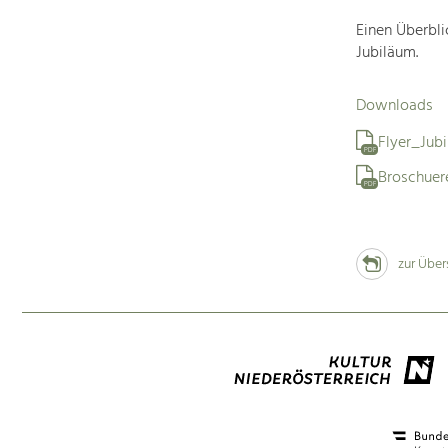
Einen Überbli
Jubiläum.
Downloads
Flyer_Jub
PDF
Broschue
PDF
zur Über