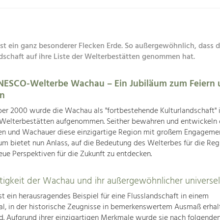
st ein ganz besonderer Flecken Erde. So außergewöhnlich, dass
dschaft auf ihre Liste der Welterbestätten genommen hat.
UNESCO-Welterbe Wachau – Ein Jubiläum zum Feiern 
en
r 2000 wurde die Wachau als "fortbestehende Kulturlandschaft" i
elterbestätten aufgenommen. Seither bewahren und entwickeln 
n und Wachauer diese einzigartige Region mit großem Engagemen
äum bietet nun Anlass, auf die Bedeutung des Welterbes für die Reg
eue Perspektiven für die Zukunft zu entdecken.
rtigkeit der Wachau und ihr außergewöhnlicher universe
t ein herausragendes Beispiel für eine Flusslandschaft in einem
l, in der historische Zeugnisse in bemerkenswertem Ausmaß erhal
nd. Aufgrund ihrer einzigartigen Merkmale wurde sie nach folgend