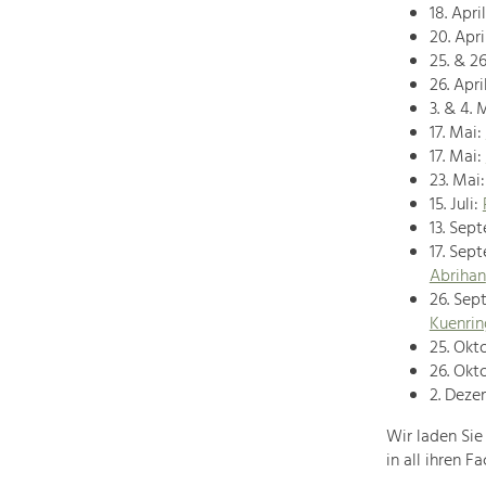
18. April
20. Apri
25. & 26
26. Apri
3. & 4. 
17. Mai:
17. Mai:
23. Mai
15. Juli:
13. Sep
17. Sep
Abrihan
26. Sep
Kuenrin
25. Okt
26. Okt
2. Deze
Wir laden Sie
in all ihren 