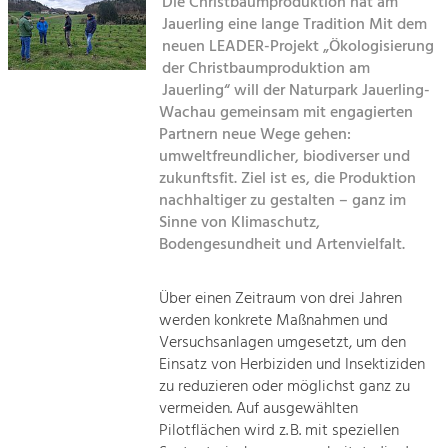
Die Christbaumproduktion hat am
Kirchen am Fluss
Jauerling eine lange Tradition Mit dem
Tourismus
neuen LEADER-Projekt „Ökologisierung
der Christbaumproduktion am
Angebotsentwicklung und
Suche
Positionierung.
Jauerling“ will der Naturpark Jauerling-
Wachau gemeinsam mit engagierten
Impressum
Kunst & Kultur
Partnern neue Wege gehen:
umweltfreundlicher, biodiverser und
Handwerk, Wissenschaft und Forschung.
Kontakt
zukunftsfit. Ziel ist es, die Produktion
nachhaltiger zu gestalten – ganz im
Soziales, Bildung &
Sinne von Klimaschutz,
Bodengesundheit und Artenvielfalt.
Identität
Gleichberechtigung, Jugend und
Integration
Über einen Zeitraum von drei Jahren
Mobilität & Energie
werden konkrete Maßnahmen und
Klimawandel, öffentlicher Verkehr und
Versuchsanlagen umgesetzt, um den
erneuerbare Energie
Einsatz von Herbiziden und Insektiziden
zu reduzieren oder möglichst ganz zu
Wirtschaft
vermeiden. Auf ausgewählten
Steigerung regionaler Wertschöpfung
Pilotflächen wird z. B. mit speziellen