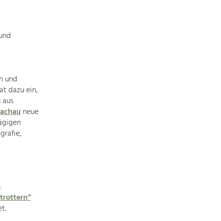
Baukultur
Ortsbild, Baukultur und nachhaltiges
Siedlungswesen.
 und
Land- & Forstwirtschaft
Bewirtschaftung und Pflege der
en und
Kulturlandschaft.
t dazu ein,
 aus
Tourismus
Wachau
neue
Angebotsentwicklung und
ägigen
Positionierung.
grafie,
Kunst & Kultur
Handwerk, Wissenschaft und Forschung.
n
trottern“
t.
Soziales, Bildung &