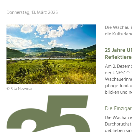
Donnerstag, 13. März 2025
Die Wachau i
die Kulturlan
25 Jahre 
Reflektier
Am 2. Dezembe
der UNESCO-W
Wachauerinne
jährige Jubil
© Rita Newman
blicken und n
Die Einziga
Die Wachau is
Durchbruchsta
geblieben si