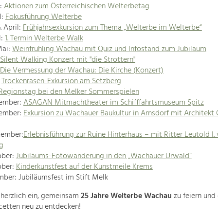
:
Aktionen zum Österreichischen Welterbetag
l:
Fokusführung Welterbe
. April:
Frühjahrsexkursion zum Thema „Welterbe im Welterbe“
l:
1. Termin Welterbe Walk
Mai:
Weinfrühling Wachau mit Quiz und Infostand zum Jubiläum
Silent Walking Konzert mit "die Strottern"
Die Vermessung der Wachau: Die Kirche (Konzert)
:
Trockenrasen-Exkursion am Setzberg
Regionstag bei den Melker Sommerspielen
tember:
ASAGAN Mitmachtheater im Schifffahrtsmuseum Spitz
tember:
Exkursion zu Wachauer Baukultur in Arnsdorf mit Architekt 
tember:
Erlebnisführung zur Ruine Hinterhaus – mit Ritter Leutold I.
g
ober:
Jubiläums-Fotowanderung in den „Wachauer Urwald“
ober:
Kinderkunstfest auf der Kunstmeile Krems
mber: Jubiläumsfest im Stift Melk
 herzlich ein, gemeinsam
25 Jahre Welterbe Wachau
zu feiern und
Facetten neu zu entdecken!