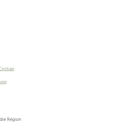
Cristian
 von
 die Region