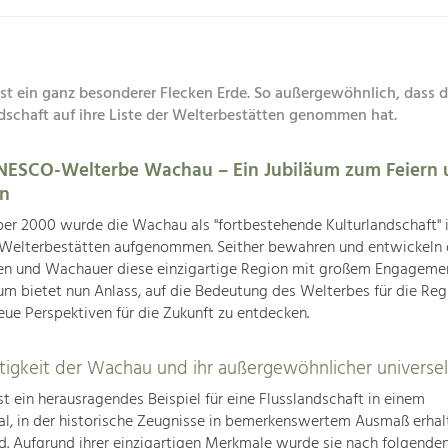
st ein ganz besonderer Flecken Erde. So außergewöhnlich, dass
dschaft auf ihre Liste der Welterbestätten genommen hat.
UNESCO-Welterbe Wachau – Ein Jubiläum zum Feiern 
en
r 2000 wurde die Wachau als "fortbestehende Kulturlandschaft" i
elterbestätten aufgenommen. Seither bewahren und entwickeln 
n und Wachauer diese einzigartige Region mit großem Engagemen
äum bietet nun Anlass, auf die Bedeutung des Welterbes für die Reg
eue Perspektiven für die Zukunft zu entdecken.
rtigkeit der Wachau und ihr außergewöhnlicher universe
t ein herausragendes Beispiel für eine Flusslandschaft in einem
l, in der historische Zeugnisse in bemerkenswertem Ausmaß erhal
nd. Aufgrund ihrer einzigartigen Merkmale wurde sie nach folgend