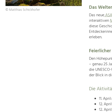
Das Welter
© Matthias Schickhofer
Das neue
ASA
interaktiven
M
diese Geschic
Entdeckerinne
erleben.
Feierlicher
Den Höhepunk
– genau 25 J
die UNESCO-U
der Blick in d
Die Aktivi
11. April
12. Apri
12. Apri