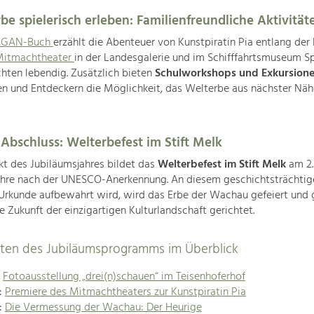
be spielerisch erleben: Familienfreundliche Aktivität
GAN-Buch
erzählt die Abenteuer von Kunstpiratin Pia entlang der
itmachtheater
in der Landesgalerie und im Schifffahrtsmuseum S
hten lebendig. Zusätzlich bieten
Schulworkshops und Exkursion
n und Entdeckern die Möglichkeit, das Welterbe aus nächster Näh
 Abschluss: Welterbefest im Stift Melk
t des Jubiläumsjahres bildet das
Welterbefest im Stift Melk
am 2.
ahre nach der UNESCO-Anerkennung. An diesem geschichtsträchtig
rkunde aufbewahrt wird, wird das Erbe der Wachau gefeiert und g
ie Zukunft der einzigartigen Kulturlandschaft gerichtet.
täten des Jubiläumsprogramms im Überblick
:
Fotoausstellung „drei(n)schauen“ im Teisenhoferhof
l:
Premiere des Mitmachtheaters zur Kunstpiratin Pia
l:
Die Vermessung der Wachau: Der Heurige