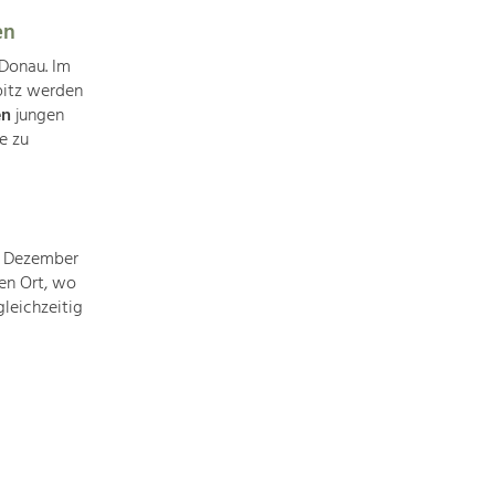
Identität
Gleichberechtigung, Jugend und
en
Integration
 Donau. Im
Mobilität & Energie
pitz werden
Klimawandel, öffentlicher Verkehr und
en
jungen
erneuerbare Energie
e zu
Wirtschaft
Steigerung regionaler Wertschöpfung
 Dezember
en Ort, wo
leichzeitig