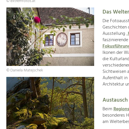
© extremfotos.at
Das Welter
Die Fotoauss
Geschichten 
Ausstellung
„
faszinierende
Fokusführu
Ikonen der W
die Kulturla
verschiedene
© Daniela Matejschek
Sichtweisen a
Aufenthalt in
Architektur u
Austausch
Beim
Region
besonderes Hi
am Welterbest