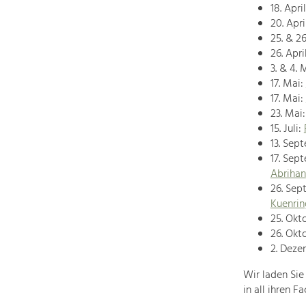
18. April
20. Apri
25. & 26
26. Apri
3. & 4. 
17. Mai:
17. Mai:
23. Mai
15. Juli:
13. Sep
17. Sep
Abrihan
26. Sep
Kuenrin
25. Okt
26. Okt
2. Deze
Wir laden Sie
in all ihren 