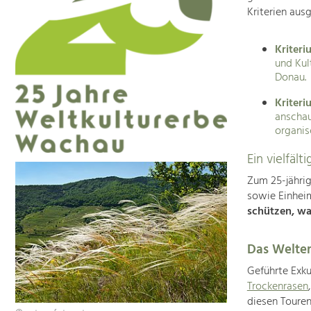
Kriterien aus
Kriteriu
und Kul
Donau.
Kriteri
anschau
organis
Ein vielfäl
Zum 25-jähri
sowie Einhei
schützen, wa
Das Welter
Geführte Exku
Trockenrasen
diesen Touren