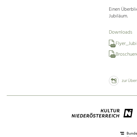
Einen Überbli
Jubiläum.
Downloads
Flyer_Jub
PDF
Broschue
PDF
zur Über