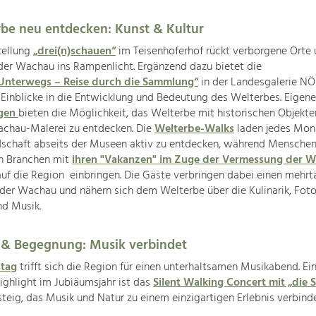
be neu entdecken: Kunst & Kultur
tellung
„drei(n)schauen“
im Teisenhoferhof rückt verborgene Orte
der Wachau ins Rampenlicht. Ergänzend dazu bietet die
Unterwegs – Reise durch die Sammlung“
in der Landesgalerie NÖ
 Einblicke in die Entwicklung und Bedeutung des Welterbes. Eigene
ngen
bieten die Möglichkeit, das Welterbe mit historischen Objekt
achau-Malerei zu entdecken. Die
Welterbe-Walks
laden jedes Mona
ndschaft abseits der Museen aktiv zu entdecken, während Menschen
n Branchen mit
ihren "Vakanzen" im Zuge der Vermessung der 
uf die Region einbringen. Die Gäste verbringen dabei einen mehrt
 der Wachau und nähern sich dem Welterbe über die Kulinarik, Foto
nd Musik.
 & Begegnung: Musik verbindet
stag
trifft sich die Region für einen unterhaltsamen Musikabend. Ei
ghlight im Jubiäumsjahr ist das
Silent Walking Concert mit „die S
eig, das Musik und Natur zu einem einzigartigen Erlebnis verbinde