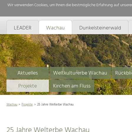
Wir verwenden Cookies, um Ihnen die bestmögliche Erfahrung auf unserer
LEADER
Wachau
Dunkelsteinerwald
Aktuelles
Weltkulturerbe Wachau
Rückbli
Projekte
Kirchen am Fluss
Wachau
Projekte
25 Jahre Welterbe Wachau
25 Jahre Welterbe Wachau