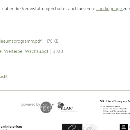
ck über die Veranstaltungen bietet auch unserere
Landingpage
zum
ilaeumsprogramm.pdf
176 KB
re_Welterbe_Wachau.pdf
3 MB
sicht