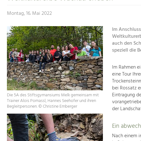
Montag, 16. Mai 2022
Im Anschluss
Weltkulturer
auch den Sch
speziell die
Im Rahmen ein
eine Tour Ihr
Trockensteinm
bei Rossatz e
Eintragung de
Die 5A des Stiftsgymansiums Melk gemeinsam mit
Trainer Alois Pomassl, Hannes Seehofer und ihren
vorangetriebe
Begleitpersonen. © Christine Emberger
der Landscha
Ein abwech
Nach einem i