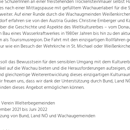
die SchülerInnen an einer freistehenden Trockensteinmauer selbst 
es nach einer Mittagspause mit gefülltem Wachauerlaberl für die 
weiter. Auf einer Runde durch die Wachaugmeinden Weißenkirche
orf erfahren sie von den Austria Guides Christine Emberger und Ka
ber die Geschichte und Aspekte des Weltkulturerbes – vom Donau
 Bau eines Wasserkraftwerkes in 1980er Jahren bis hin zu den aktu
 als Tourismusregion. Die Fahrt mit den einzigartigen Rollfähren g
ur wie ein Besuch der Wehrkirche in St. Michael oder Weißenkirche
 soll das Bewusstsein für den sensiblen Umgang mit dem Kulturerb
kel auf die Wachau bieten und die Herausforderungen aufzeigen, d
d gleichzeitige Weiterentwicklung dieses einzigartigen Kulturrau
r freuen uns, dass wir dank der Unterstützung durch Bund, Land 
den dieses Angebot ermöglichen können.
r: Verein Welterbegemeinden
ember 2021 bis Juni 2022
tzung von Bund, Land NÖ und Wachaugemeinden