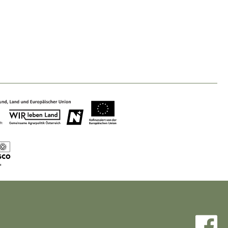
Baukultur
Ortsbild, Baukultur und nachhaltiges
Siedlungswesen.
Land- & Forstwirtschaft
Bewirtschaftung und Pflege der
Kulturlandschaft.
Tourismus
Angebotsentwicklung und
Positionierung.
Kunst & Kultur
Handwerk, Wissenschaft und Forschung.
Soziales, Bildung &