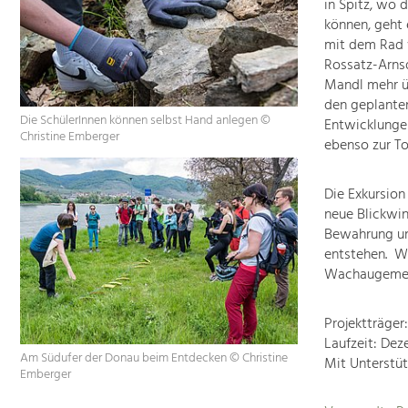
in Spitz, wo 
können, geht 
mit dem Rad 
Rossatz-Arnsd
Mandl mehr ü
den geplanten
Die SchülerInnen können selbst Hand anlegen ©
Entwicklungen
Christine Emberger
ebenso zur To
Die Exkursion
neue Blickwin
Bewahrung un
entstehen. Wi
Wachaugemein
Projektträge
Laufzeit: Dez
Am Südufer der Donau beim Entdecken © Christine
Mit Unterstü
Emberger