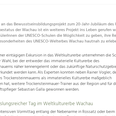
 an das Bewusstseinsbildungsprojekt zum 20-Jahr-Jubiläum des
bestatus der Wachau ist ein weiteres Projekt ins Leben gerufen 
ülerInnen der UNESCO-Schulen die Möglichkeit zu geben, ihre R
 Besonderheiten des UNESCO-Welterbes Wachau hautnah zu erleb
er eintägigen Exkursion in das Weltkulturerbe unternehmen die Sc
er Wahl, bei der entweder das immaterielle Kulturerbe des
auerns näher kennengelernt oder das zukünftige Naturschutzgebie
rkundet werden kann. Als Experten konnten neben Rainer Vogler, de
s Trockensteinmauerns als immaterielles Kulturerbe maßgeblich
n hat, weitere Trockensteinmauer-Trainer aus der Region und für d
ftspfleger Sebastian Galla gewonnen werden.
slungsreicher Tag im Weltkulturerbe Wachau
ntensiven Vormittag entlang der Nebenarme in Rossatz oder beim 