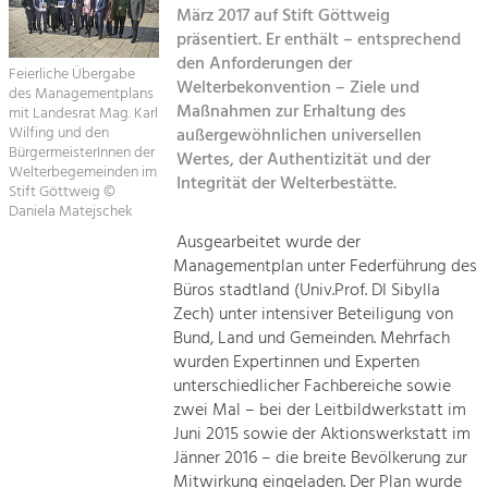
März 2017 auf Stift Göttweig
Kirchen am Fluss
präsentiert. Er enthält – entsprechend
Tourismus
den Anforderungen der
Angebotsentwicklung und
Feierliche Übergabe
Suche
Welterbekonvention – Ziele und
Positionierung.
des Managementplans
Maßnahmen zur Erhaltung des
mit Landesrat Mag. Karl
Wilfing und den
außergewöhnlichen universellen
Impressum
Kunst & Kultur
BürgermeisterInnen der
Wertes, der Authentizität und der
Handwerk, Wissenschaft und Forschung.
Welterbegemeinden im
Integrität der Welterbestätte.
Kontakt
Stift Göttweig ©
Daniela Matejschek
Soziales, Bildung &
Ausgearbeitet wurde der
Managementplan unter Federführung des
Identität
Büros stadtland (Univ.Prof. DI Sibylla
Gleichberechtigung, Jugend und
Integration
Zech) unter intensiver Beteiligung von
Mobilität & Energie
Bund, Land und Gemeinden. Mehrfach
wurden Expertinnen und Experten
Klimawandel, öffentlicher Verkehr und
erneuerbare Energie
unterschiedlicher Fachbereiche sowie
zwei Mal – bei der Leitbildwerkstatt im
Wirtschaft
Juni 2015 sowie der Aktionswerkstatt im
Jänner 2016 – die breite Bevölkerung zur
Steigerung regionaler Wertschöpfung
Mitwirkung eingeladen. Der Plan wurde