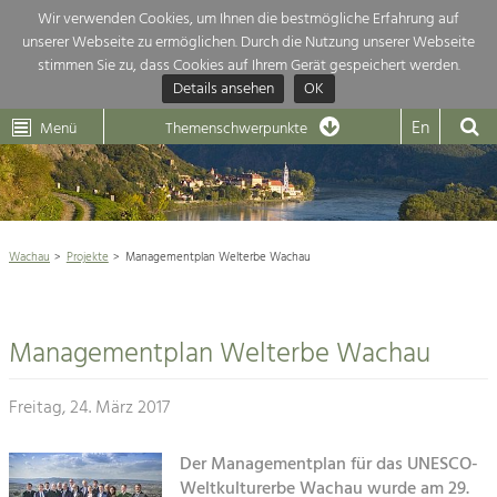
Wir verwenden Cookies, um Ihnen die bestmögliche Erfahrung auf
unserer Webseite zu ermöglichen. Durch die Nutzung unserer Webseite
Themenübersicht
stimmen Sie zu, dass Cookies auf Ihrem Gerät gespeichert werden.
Details ansehen
OK
LEADER
Wachau
Dunkelsteinerwald
Klima
Die Regionalentwicklung in unserer Region ist sehr vielfältig. Deshalb gebe
En
Menü
Themenschwerpunkte
hier eine Übersicht über unsere Themenschwerpunkte. Für mehr Informati
Aktuelles
einfach das Thema anklicken und schon werden alle Projekte in diesem Ko

angezeigt.
Weltkulturerbe Wachau

Natur- &
Wachau
Projekte
Managementplan Welterbe Wachau
Rückblick 25 Jahre Jubiläum

Landschaftsschutz
Pflege, Regulierung und
Naturschutz

Weiterentwicklung.
Managementplan Welterbe Wachau
Baukultur
Architektur

Ortsbild, Baukultur und nachhaltiges
Siedlungswesen.
Freitag, 24. März 2017
Landwirtschaft & Tourismus
Land- & Forstwirtschaft
Der Managementplan für das UNESCO-
Projekte
Bewirtschaftung und Pflege der
Weltkulturerbe Wachau wurde am 29.
Kulturlandschaft.