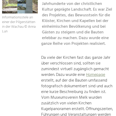
Jahrhunderte von der christlichen
Kirchen am Fluss
Kultur geprägte Landschaft. Es war Ziel
Tourismus
des Projektes, das Bewusstsein für die
Angebotsentwicklung und
Informationsstele an
Suche
Klöster, Kirchen und Kapellen bei der
Positionierung.
einer der Pilgerstätten
einheimischen Bevölkerung und bei
in der Wachau © Anna
Lun
Gästen zu steigern und die Bauten
Impressum
Kunst & Kultur
erlebbar zu machen. Dazu wurde eine
Handwerk, Wissenschaft und Forschung.
ganze Reihe von Projekten realisiert.
Kontakt
Soziales, Bildung &
Da viele der Kirchen fast das ganze Jahr
über verschlossen sind, sollten sie
Identität
zumindest virtuell zugänglich gemacht
Gleichberechtigung, Jugend und
Integration
werden. Dazu wurde eine
Homepage
Mobilität & Energie
erstellt, auf der die Bauten umfassend
fotografisch dokumentiert sind und auch
Klimawandel, öffentlicher Verkehr und
erneuerbare Energie
eine kurze Beschreibung zu finden ist.
Vom Museumsverein Melk wurden
Wirtschaft
zusätzlich von vielen Kirchen
Kugelpanoramen erstellt. Öffnungszeiten,
Steigerung regionaler Wertschöpfung
Führungen und Veranstaltungen werden