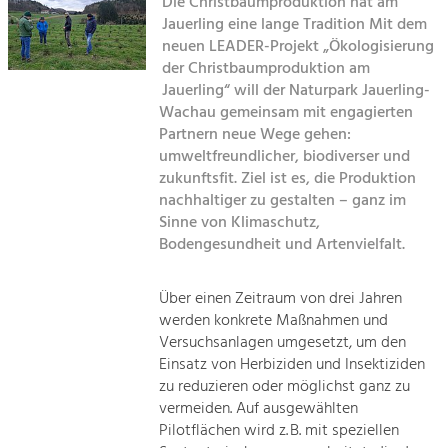
Die Christbaumproduktion hat am
Kirchen am Fluss
Jauerling eine lange Tradition Mit dem
Tourismus
neuen LEADER-Projekt „Ökologisierung
der Christbaumproduktion am
Angebotsentwicklung und
Suche
Positionierung.
Jauerling“ will der Naturpark Jauerling-
Wachau gemeinsam mit engagierten
Impressum
Kunst & Kultur
Partnern neue Wege gehen:
umweltfreundlicher, biodiverser und
Handwerk, Wissenschaft und Forschung.
Kontakt
zukunftsfit. Ziel ist es, die Produktion
nachhaltiger zu gestalten – ganz im
Soziales, Bildung &
Sinne von Klimaschutz,
Bodengesundheit und Artenvielfalt.
Identität
Gleichberechtigung, Jugend und
Integration
Über einen Zeitraum von drei Jahren
Mobilität & Energie
werden konkrete Maßnahmen und
Klimawandel, öffentlicher Verkehr und
Versuchsanlagen umgesetzt, um den
erneuerbare Energie
Einsatz von Herbiziden und Insektiziden
zu reduzieren oder möglichst ganz zu
Wirtschaft
vermeiden. Auf ausgewählten
Steigerung regionaler Wertschöpfung
Pilotflächen wird z. B. mit speziellen