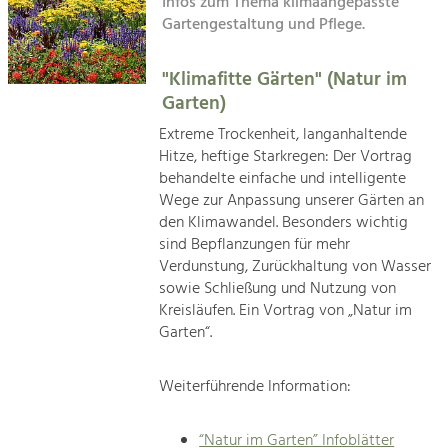
Infos zum Thema klimaangepasste
Kirchen am Fluss
Gartengestaltung und Pflege.
Tourismus
Angebotsentwicklung und
"Klimafitte Gärten" (Natur im
Suche
Positionierung.
Garten)
Impressum
Kunst & Kultur
Extreme Trockenheit, langanhaltende
Hitze, heftige Starkregen: Der Vortrag
Handwerk, Wissenschaft und Forschung.
Kontakt
behandelte einfache und intelligente
Wege zur Anpassung unserer Gärten an
Soziales, Bildung &
den Klimawandel. Besonders wichtig
sind Bepflanzungen für mehr
Identität
Verdunstung, Zurückhaltung von Wasser
Gleichberechtigung, Jugend und
Integration
sowie Schließung und Nutzung von
Mobilität & Energie
Kreisläufen. Ein Vortrag von „Natur im
Garten“.
Klimawandel, öffentlicher Verkehr und
erneuerbare Energie
Weiterführende Information:
Wirtschaft
Steigerung regionaler Wertschöpfung
“Natur im Garten” Infoblätter