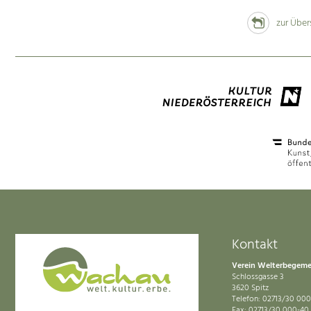
zur Über
Kontakt
Verein Welterbegem
Schlossgasse 3
3620 Spitz
Telefon: 02713/30 000
Fax: 02713/30 000-40