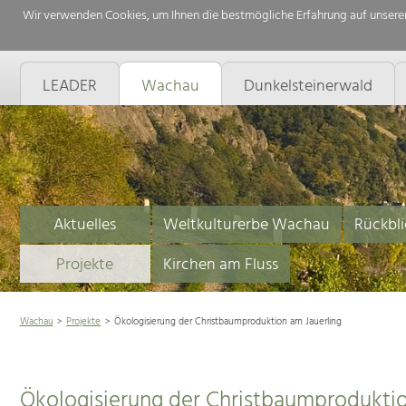
Wir verwenden Cookies, um Ihnen die bestmögliche Erfahrung auf unserer
LEADER
Wachau
Dunkelsteinerwald
Aktuelles
Weltkulturerbe Wachau
Rückbli
Projekte
Kirchen am Fluss
Wachau
Projekte
Ökologisierung der Christbaumproduktion am Jauerling
Ökologisierung der Christbaumproduktio