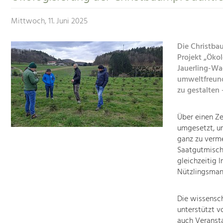
Mittwoch, 11. Juni 2025
Die Christba
Projekt „Öko
Jauerling-Wa
umweltfreundl
zu gestalten
Über einen Z
umgesetzt, um
ganz zu verme
Saatgutmisch
gleichzeitig 
Nützlingsman
Die wissensc
unterstützt v
auch Veransta