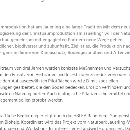
umproduktion hat am Jauerling eine lange Tradition Mit dem ne
logisierung der Christbaumproduktion am Jauerling“ will der Nat
chau gemeinsam mit engagierten Partnern neue Wege gehen:
icher, biodiverser und zukunftsfit. Ziel ist es, die Produktion na
 – ganz im Sinne von Klimaschutz, Bodengesundheit und Artenviel
eitraum von drei Jahren werden konkrete Maßnahmen und Versuch
 den Einsatz von Herbiziden und Insektiziden zu reduzieren oder 
iden. Auf ausgewählten Pilotflächen wird z. B. mit speziellen
ungen gearbeitet, die den Boden bedecken, Erosion verhindern un
Insekten Nahrung bieten. Auch biologische Pflanzenschutzmittel un
agement sollen erprobt werden.
haftliche Begleitung erfolgt durch die HBLFA Raumberg-Gumpenst
on Biohelp. Koordiniert wird das Projekt vom Naturpark Jauerling-
ltungen und Workshops für interessierte Landwirte organisiert. Di