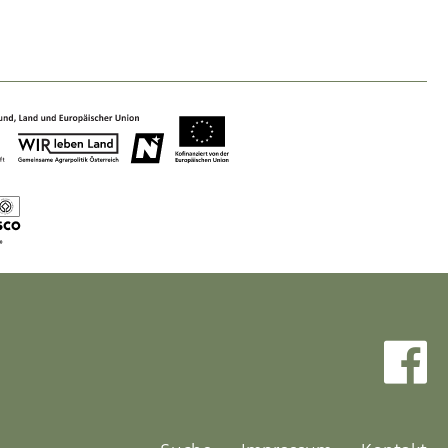
Baukultur
Ortsbild, Baukultur und nachhaltiges
Siedlungswesen.
Land- & Forstwirtschaft
Bewirtschaftung und Pflege der
Kulturlandschaft.
Tourismus
Angebotsentwicklung und
Positionierung.
Kunst & Kultur
Handwerk, Wissenschaft und Forschung.
Soziales, Bildung &