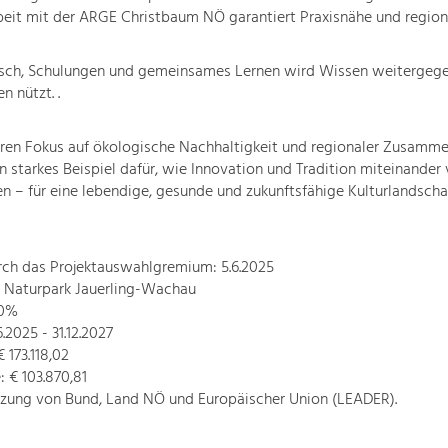
it mit der ARGE Christbaum NÖ garantiert Praxisnähe und region
sch, Schulungen und gemeinsames Lernen wird Wissen weitergege
en nützt. .
ren Fokus auf ökologische Nachhaltigkeit und regionaler Zusammen
in starkes Beispiel dafür, wie Innovation und Tradition miteinande
 – für eine lebendige, gesunde und zukunftsfähige Kulturlandsch
rch das Projektauswahlgremium: 5.6.2025
: Naturpark Jauerling-Wachau
60%
6.2025 - 31.12.2027
 173.118,02
 € 103.870,81
tzung von Bund, Land NÖ und Europäischer Union (LEADER).