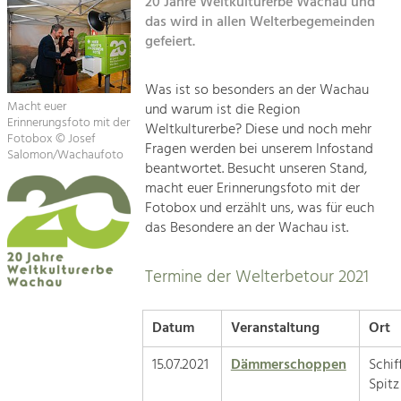
20 Jahre Weltkulturerbe Wachau und
Kirchen am Fluss
das wird in allen Welterbegemeinden
gefeiert.
Suche
Was ist so besonders an der Wachau
Macht euer
und warum ist die Region
Impressum
Erinnerungsfoto mit der
Weltkulturerbe? Diese und noch mehr
Fotobox © Josef
Fragen werden bei unserem Infostand
Kontakt
Salomon/Wachaufoto
beantwortet. Besucht unseren Stand,
macht euer Erinnerungsfoto mit der
Fotobox und erzählt uns, was für euch
das Besondere an der Wachau ist.
Termine der Welterbetour 2021
Datum
Veranstaltung
Ort
15.07.2021
Dämmerschoppen
Schi
S