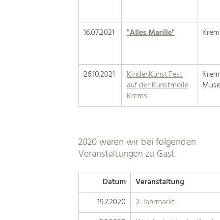
16.07.2021
"Alles Marille"
Krem
26.10.2021
Kinder.Kunst.Fest
Krem
auf der Kunstmeile
Muse
Krems
2020 waren wir bei folgenden
Veranstaltungen zu Gast
Datum
Veranstaltung
19.7.2020
2. Jahrmarkt