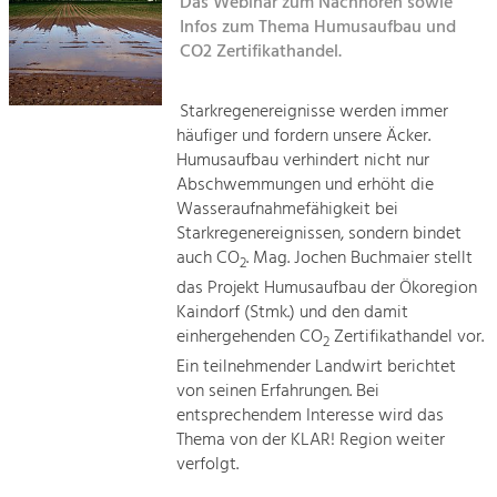
Das Webinar zum Nachhören sowie
Kirchen am Fluss
Infos zum Thema Humusaufbau und
Tourismus
CO2 Zertifikathandel.
Angebotsentwicklung und
Suche
Positionierung.
Starkregenereignisse werden immer
häufiger und fordern unsere Äcker.
Impressum
Kunst & Kultur
Humusaufbau verhindert nicht nur
Handwerk, Wissenschaft und Forschung.
Abschwemmungen und erhöht die
Kontakt
Wasseraufnahmefähigkeit bei
Starkregenereignissen, sondern bindet
Soziales, Bildung &
auch CO
. Mag. Jochen Buchmaier stellt
2
Identität
das Projekt Humusaufbau der Ökoregion
Gleichberechtigung, Jugend und
Kaindorf (Stmk.) und den damit
Integration
einhergehenden CO
Zertifikathandel vor.
Mobilität & Energie
2
Ein teilnehmender Landwirt berichtet
Klimawandel, öffentlicher Verkehr und
erneuerbare Energie
von seinen Erfahrungen. Bei
entsprechendem Interesse wird das
Thema von der KLAR! Region weiter
Wirtschaft
verfolgt.
Steigerung regionaler Wertschöpfung