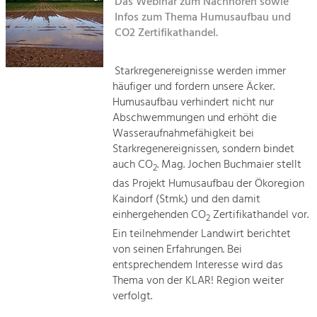
Das Webinar zum Nachhören sowie
Kirchen am Fluss
Infos zum Thema Humusaufbau und
Tourismus
CO2 Zertifikathandel.
Angebotsentwicklung und
Suche
Positionierung.
Starkregenereignisse werden immer
häufiger und fordern unsere Äcker.
Impressum
Kunst & Kultur
Humusaufbau verhindert nicht nur
Handwerk, Wissenschaft und Forschung.
Abschwemmungen und erhöht die
Kontakt
Wasseraufnahmefähigkeit bei
Starkregenereignissen, sondern bindet
Soziales, Bildung &
auch CO
. Mag. Jochen Buchmaier stellt
2
Identität
das Projekt Humusaufbau der Ökoregion
Gleichberechtigung, Jugend und
Kaindorf (Stmk.) und den damit
Integration
einhergehenden CO
Zertifikathandel vor.
Mobilität & Energie
2
Ein teilnehmender Landwirt berichtet
Klimawandel, öffentlicher Verkehr und
erneuerbare Energie
von seinen Erfahrungen. Bei
entsprechendem Interesse wird das
Thema von der KLAR! Region weiter
Wirtschaft
verfolgt.
Steigerung regionaler Wertschöpfung