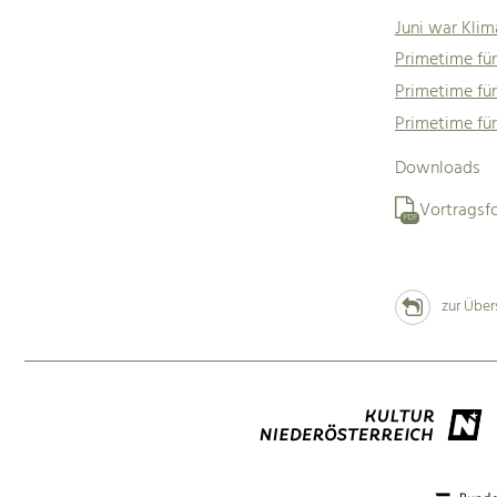
Juni war Kli
Primetime für
Primetime für
Primetime für
Downloads
Vortragsf
PDF
zur Über