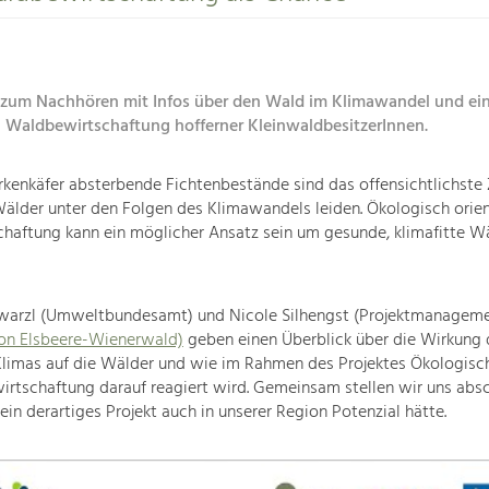
zum Nachhören mit Infos über den Wald im Klimawandel und ein 
 Waldbewirtschaftung hofferner KleinwaldbesitzerInnen.
kenkäfer absterbende Fichtenbestände sind das offensichtlichste 
älder unter den Folgen des Klimawandels leiden. Ökologisch orien
haftung kann ein möglicher Ansatz sein um gesunde, klimafitte W
warzl (Umweltbundesamt) und Nicole Silhengst (Projektmanageme
n Elsbeere-Wienerwald)
geben einen Überblick über die Wirkung 
Klimas auf die Wälder und wie im Rahmen des Projektes Ökologisc
rtschaftung darauf reagiert wird. Gemeinsam stellen wir uns abs
 ein derartiges Projekt auch in unserer Region Potenzial hätte.