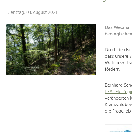
Dienstag, 03. August 2021
Das Webinar 
ökologischen
Durch den Bor
dass unsere W
Waldbewirtsc
fördern.
Bernhard Sch
LEADER-Regio
veränderten 
Kleinwaldbewi
die Frage, ob