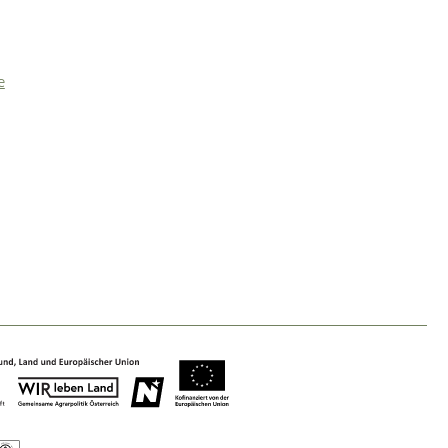
Baukultur
Ortsbild, Baukultur und nachhaltiges
Siedlungswesen.
e
Land- & Forstwirtschaft
Bewirtschaftung und Pflege der
Kulturlandschaft.
Tourismus
Angebotsentwicklung und
Positionierung.
Kunst & Kultur
Handwerk, Wissenschaft und Forschung.
Soziales, Bildung &