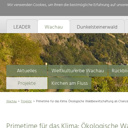
Wir verwenden Cookies, um Ihnen die bestmögliche Erfahrung auf unserer
LEADER
Wachau
Dunkelsteinerwald
Aktuelles
Weltkulturerbe Wachau
Rückbli
Projekte
Kirchen am Fluss
Wachau
Projekte
Primetime für das Klima: Ökologische Waldbewirtschaftung als Chanc
Primetime für das Klima: Ökologische W