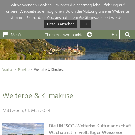
Wir verwenden Cookies, um Ihnen die bestmögliche Erfahrung auf
unserer Webseite zu ermöglichen. Durch die Nutzung unserer Webseite
Themenübersicht
stimmen Sie zu, dass Cookies auf Ihrem Gerät gespeichert werden.
Details ansehen
OK
LEADER
Wachau
Dunkelsteinerwald
Klima
Die Regionalentwicklung in unserer Region ist sehr vielfältig. Deshalb
En
Menü
Themenschwerpunkte
geben wir hier eine Übersicht über unsere Themenschwerpunkte. Für
Aktuelles
mehr Informationen einfach das Thema anklicken und schon werden alle

Projekte in diesem Kontext angezeigt.
Weltkulturerbe Wachau

Natur- &
Wachau
Projekte
Welterbe & Klimakrise
Rückblick 25 Jahre Jubiläum

Landschaftsschutz
Pflege, Regulierung und
Naturschutz

Weiterentwicklung.
Welterbe & Klimakrise
Baukultur
Architektur

Ortsbild, Baukultur und nachhaltiges
Siedlungswesen.
Mittwoch, 01. Mai 2024
Landwirtschaft & Tourismus
Land- & Forstwirtschaft
Die UNESCO-Welterbe Kulturlandschaft
Projekte
Bewirtschaftung und Pflege der
Wachau ist in vielfältiger Weise von
Kulturlandschaft.