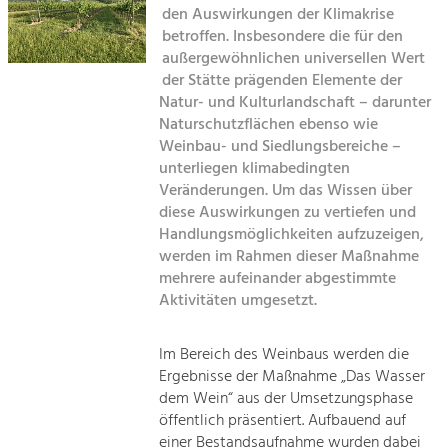
den Auswirkungen der Klimakrise
Kirchen am Fluss
betroffen. Insbesondere die für den
Tourismus
außergewöhnlichen universellen Wert
Angebotsentwicklung und
Suche
der Stätte prägenden Elemente der
Positionierung.
Natur- und Kulturlandschaft – darunter
Naturschutzflächen ebenso wie
Impressum
Kunst & Kultur
Weinbau- und Siedlungsbereiche –
Handwerk, Wissenschaft und Forschung.
unterliegen klimabedingten
Kontakt
Veränderungen. Um das Wissen über
diese Auswirkungen zu vertiefen und
Soziales, Bildung &
Handlungsmöglichkeiten aufzuzeigen,
Identität
werden im Rahmen dieser Maßnahme
Gleichberechtigung, Jugend und
mehrere aufeinander abgestimmte
Integration
Aktivitäten umgesetzt.
Mobilität & Energie
Klimawandel, öffentlicher Verkehr und
erneuerbare Energie
Im Bereich des Weinbaus werden die
Ergebnisse der Maßnahme „Das Wasser
Wirtschaft
dem Wein“ aus der Umsetzungsphase
öffentlich präsentiert. Aufbauend auf
Steigerung regionaler Wertschöpfung
einer Bestandsaufnahme wurden dabei