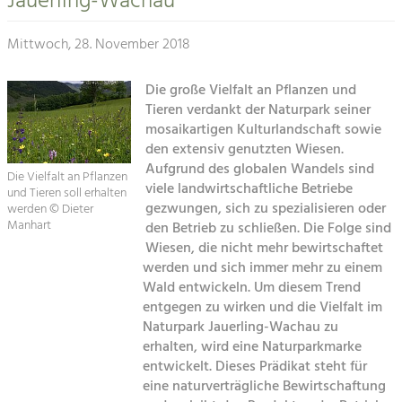
Jauerling-Wachau
Kirchen am Fluss
Tourismus
Mittwoch, 28. November 2018
Angebotsentwicklung und
Suche
Positionierung.
Die große Vielfalt an Pflanzen und
Tieren verdankt der Naturpark seiner
Impressum
Kunst & Kultur
mosaikartigen Kulturlandschaft sowie
Handwerk, Wissenschaft und Forschung.
den extensiv genutzten Wiesen.
Kontakt
Aufgrund des globalen Wandels sind
Die Vielfalt an Pflanzen
viele landwirtschaftliche Betriebe
und Tieren soll erhalten
Soziales, Bildung &
gezwungen, sich zu spezialisieren oder
werden © Dieter
Identität
Manhart
den Betrieb zu schließen. Die Folge sind
Gleichberechtigung, Jugend und
Wiesen, die nicht mehr bewirtschaftet
Integration
werden und sich immer mehr zu einem
Mobilität & Energie
Wald entwickeln. Um diesem Trend
Klimawandel, öffentlicher Verkehr und
entgegen zu wirken und die Vielfalt im
erneuerbare Energie
Naturpark Jauerling-Wachau zu
erhalten, wird eine Naturparkmarke
Wirtschaft
entwickelt. Dieses Prädikat steht für
Steigerung regionaler Wertschöpfung
eine naturverträgliche Bewirtschaftung