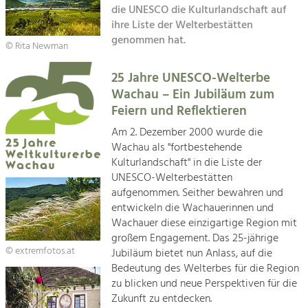
die UNESCO die Kulturlandschaft auf
Kirchen am Fluss
ihre Liste der Welterbestätten
Tourismus
genommen hat.
Angebotsentwicklung und
© Rita Newman
Suche
Positionierung.
25 Jahre UNESCO-Welterbe
Impressum
Kunst & Kultur
Wachau – Ein Jubiläum zum
Handwerk, Wissenschaft und Forschung.
Feiern und Reflektieren
Kontakt
Am 2. Dezember 2000 wurde die
Wachau als "fortbestehende
Soziales, Bildung &
Kulturlandschaft" in die Liste der
Identität
UNESCO-Welterbestätten
Gleichberechtigung, Jugend und
aufgenommen. Seither bewahren und
Integration
entwickeln die Wachauerinnen und
Mobilität & Energie
Wachauer diese einzigartige Region mit
Klimawandel, öffentlicher Verkehr und
großem Engagement. Das 25-jährige
erneuerbare Energie
© extremfotos.at
Jubiläum bietet nun Anlass, auf die
Bedeutung des Welterbes für die Region
Wirtschaft
zu blicken und neue Perspektiven für die
Steigerung regionaler Wertschöpfung
Zukunft zu entdecken.