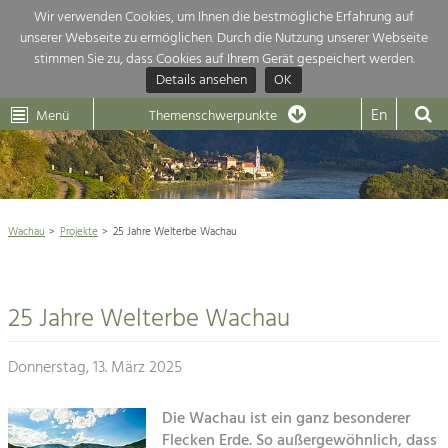
Wir verwenden Cookies, um Ihnen die bestmögliche Erfahrung auf
unserer Webseite zu ermöglichen. Durch die Nutzung unserer Webseite
Themenübersicht
stimmen Sie zu, dass Cookies auf Ihrem Gerät gespeichert werden.
Details ansehen
OK
LEADER
Wachau
Dunkelsteinerwald
Klima
Die Regionalentwicklung in unserer Region ist sehr vielfältig. Deshalb
En
Menü
Themenschwerpunkte
geben wir hier eine Übersicht über unsere Themenschwerpunkte. Für
Aktuelles
mehr Informationen einfach das Thema anklicken und schon werden alle

Projekte in diesem Kontext angezeigt.
Weltkulturerbe Wachau

Natur- &
Wachau
Projekte
25 Jahre Welterbe Wachau
Rückblick 25 Jahre Jubiläum

Landschaftsschutz
Pflege, Regulierung und
Naturschutz

Weiterentwicklung.
25 Jahre Welterbe Wachau
Baukultur
Architektur

Ortsbild, Baukultur und nachhaltiges
Siedlungswesen.
Donnerstag, 13. März 2025
Landwirtschaft & Tourismus
Land- & Forstwirtschaft
Die Wachau ist ein ganz besonderer
Projekte
Bewirtschaftung und Pflege der
Flecken Erde. So außergewöhnlich, dass
Kulturlandschaft.