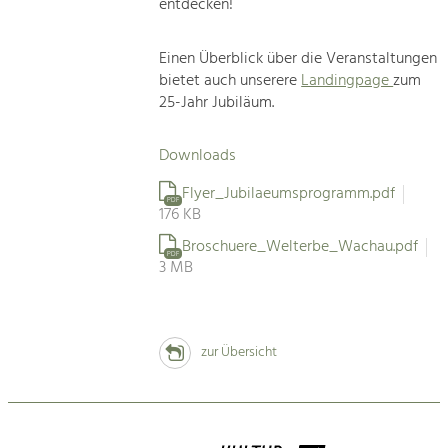
entdecken!
Einen Überblick über die Veranstaltungen
bietet auch unserere
Landingpage
zum
25-Jahr Jubiläum.
Downloads
Flyer_Jubilaeumsprogramm.pdf
PDF
176 KB
Broschuere_Welterbe_Wachau.pdf
PDF
3 MB
zur Übersicht