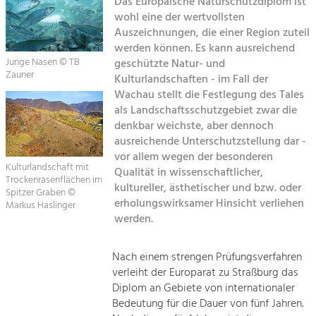
Das Europäische Naturschutzdiplom ist
Kirchen am Fluss
wohl eine der wertvollsten
Tourismus
Auszeichnungen, die einer Region zuteil
werden können. Es kann ausreichend
Angebotsentwicklung und
Suche
Positionierung.
Junge Nasen © TB
geschützte Natur- und
Zauner
Kulturlandschaften - im Fall der
Impressum
Kunst & Kultur
Wachau stellt die Festlegung des Tales
als Landschaftsschutzgebiet zwar die
Handwerk, Wissenschaft und Forschung.
Kontakt
denkbar weichste, aber dennoch
ausreichende Unterschutzstellung dar -
Soziales, Bildung &
vor allem wegen der besonderen
Kulturlandschaft mit
Qualität in wissenschaftlicher,
Identität
Trockenrasenflächen im
kultureller, ästhetischer und bzw. oder
Gleichberechtigung, Jugend und
Spitzer Graben ©
Integration
erholungswirksamer Hinsicht verliehen
Markus Haslinger
Mobilität & Energie
werden.
Klimawandel, öffentlicher Verkehr und
erneuerbare Energie
Nach einem strengen Prüfungsverfahren
verleiht der Europarat zu Straßburg das
Wirtschaft
Diplom an Gebiete von internationaler
Steigerung regionaler Wertschöpfung
Bedeutung für die Dauer von fünf Jahren.