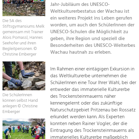
Jahr-Jubiläum des UNESCO-
Kirchen am Fluss
Weltkulturerbestatus der Wachau ist
Tourismus
ein weiteres Projekt ins Leben gerufen
Angebotsentwicklung und
Die 5A des
Suche
worden, um auch den SchülerInnen der
Positionierung.
Stiftsgymansiums Melk
UNESCO-Schulen die Möglichkeit zu
gemeinsam mit Trainer
Alois Pomassl, Hannes
geben, ihre Region und speziell die
Impressum
Kunst & Kultur
Seehofer und ihren
Besonderheiten des UNESCO-Welterbes
Handwerk, Wissenschaft und Forschung.
Begleitpersonen. ©
Wachau hautnah zu erleben.
Kontakt
Christine Emberger
Soziales, Bildung &
Im Rahmen einer eintägigen Exkursion in
das Weltkulturerbe unternehmen die
Identität
SchülerInnen eine Tour Ihrer Wahl, bei der
Gleichberechtigung, Jugend und
Integration
entweder das immaterielle Kulturerbe
Die SchülerInnen
Mobilität & Energie
des Trockensteinmauerns näher
können selbst Hand
kennengelernt oder das zukünftige
Klimawandel, öffentlicher Verkehr und
anlegen © Christine
erneuerbare Energie
Naturschutzgebiet Pritzenau bei Rossatz
Emberger
erkundet werden kann. Als Experten
Wirtschaft
konnten neben Rainer Vogler, der die
Eintragung des Trockensteinmauerns als
Steigerung regionaler Wertschöpfung
immaterielles Kulturerbe maßgeblich