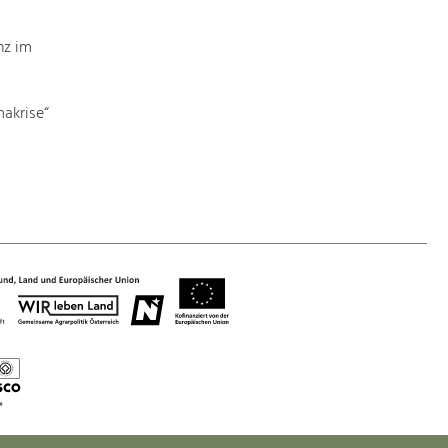
Baukultur
Ortsbild, Baukultur und nachhaltiges
nz im
Siedlungswesen.
akrise“
Land- & Forstwirtschaft
Bewirtschaftung und Pflege der
Kulturlandschaft.
Tourismus
Angebotsentwicklung und
Positionierung.
Kunst & Kultur
Handwerk, Wissenschaft und Forschung.
Soziales, Bildung &