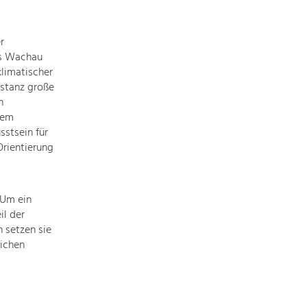
Informationen
einfach
das
r
Thema
es Wachau
anklicken
limatischer
und
stanz große
schon
n
werden
lem
alle
sstsein für
Projekte
rientierung
in
diesem
Kontext
 Um ein
angezeigt.
il der
 setzen sie
ichen
Natur- &
Landschaftsschutz
Pflege, Regulierung und
Weiterentwicklung.