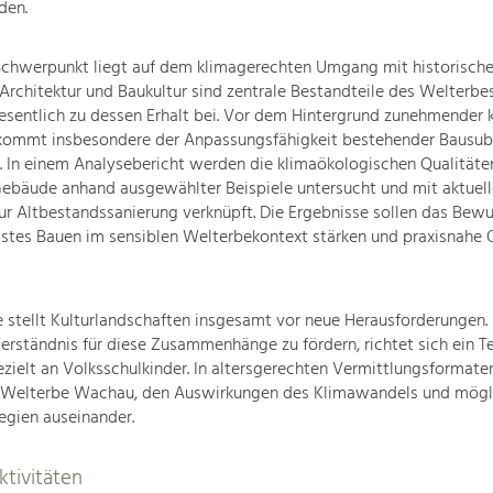
den.
Schwerpunkt liegt auf dem klimagerechten Umgang mit historische
Architektur und Baukultur sind zentrale Bestandteile des Welterb
sentlich zu dessen Erhalt bei. Vor dem Hintergrund zunehmender k
kommt insbesondere der Anpassungsfähigkeit bestehender Bausub
 In einem Analysebericht werden die klimaökologischen Qualitäte
Gebäude anhand ausgewählter Beispiele untersucht und mit aktuel
r Altbestandssanierung verknüpft. Die Ergebnisse sollen das Bewu
stes Bauen im sensiblen Welterbekontext stärken und praxisnahe O
e stellt Kulturlandschaften insgesamt vor neue Herausforderungen.
Verständnis für diese Zusammenhänge zu fördern, richtet sich ein Te
elt an Volksschulkinder. In altersgerechten Vermittlungsformaten
 Welterbe Wachau, den Auswirkungen des Klimawandels und mögl
egien auseinander.
tivitäten