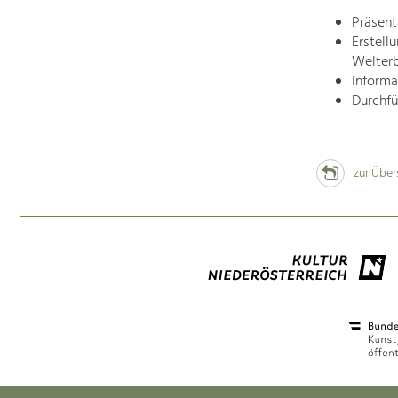
Präsent
Erstell
Welter
Informa
Durchfü
zur Über