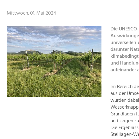
Mittwoch, 01. Mai 2024
Die UNESCO-W
Auswirkungen
universellen
darunter Nat
klimabedingt
und Handlun
aufeinander 
Im Bereich d
aus der Umse
wurden dabei
Wasserknapph
Grundlagen f
und zeigen zu
Die Ergebnis
Steillagen-We