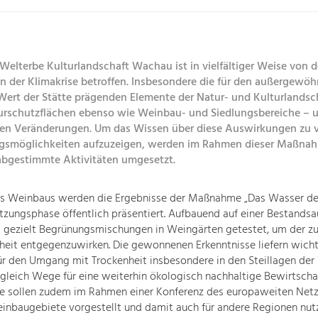
elterbe Kulturlandschaft Wachau ist in vielfältiger Weise von 
 der Klimakrise betroffen. Insbesondere die für den außergewöh
 Wert der Stätte prägenden Elemente der Natur- und Kulturlandsc
urschutzflächen ebenso wie Weinbau- und Siedlungsbereiche – u
en Veränderungen. Um das Wissen über diese Auswirkungen zu v
gsmöglichkeiten aufzuzeigen, werden im Rahmen dieser Maßna
abgestimmte Aktivitäten umgesetzt.
es Weinbaus werden die Ergebnisse der Maßnahme „Das Wasser d
tzungsphase öffentlich präsentiert. Aufbauend auf einer Bestands
 gezielt Begrünungsmischungen in Weingärten getestet, um der 
eit entgegenzuwirken. Die gewonnenen Erkenntnisse liefern wich
ür den Umgang mit Trockenheit insbesondere in den Steillagen de
gleich Wege für eine weiterhin ökologisch nachhaltige Bewirtscha
se sollen zudem im Rahmen einer Konferenz des europaweiten Net
inbaugebiete vorgestellt und damit auch für andere Regionen nut