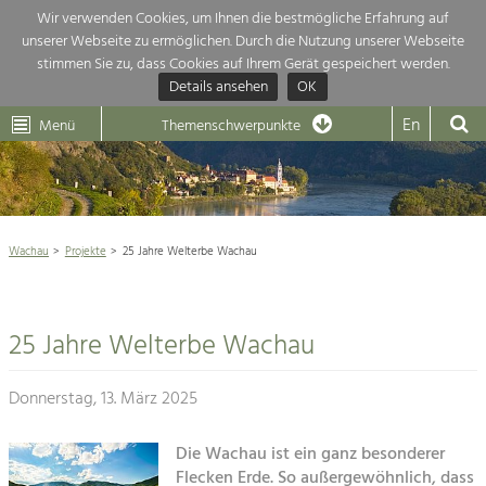
Wir verwenden Cookies, um Ihnen die bestmögliche Erfahrung auf
unserer Webseite zu ermöglichen. Durch die Nutzung unserer Webseite
Themenübersicht
stimmen Sie zu, dass Cookies auf Ihrem Gerät gespeichert werden.
Details ansehen
OK
LEADER
Wachau
Dunkelsteinerwald
Klima
Die Regionalentwicklung in unserer Region ist sehr vielfältig. Deshalb
En
Menü
Themenschwerpunkte
geben wir hier eine Übersicht über unsere Themenschwerpunkte. Für
Aktuelles
mehr Informationen einfach das Thema anklicken und schon werden alle

Projekte in diesem Kontext angezeigt.
Weltkulturerbe Wachau

Natur- &
Wachau
Projekte
25 Jahre Welterbe Wachau
Rückblick 25 Jahre Jubiläum

Landschaftsschutz
Pflege, Regulierung und
Naturschutz

Weiterentwicklung.
25 Jahre Welterbe Wachau
Baukultur
Architektur

Ortsbild, Baukultur und nachhaltiges
Siedlungswesen.
Donnerstag, 13. März 2025
Landwirtschaft & Tourismus
Land- & Forstwirtschaft
Die Wachau ist ein ganz besonderer
Projekte
Bewirtschaftung und Pflege der
Flecken Erde. So außergewöhnlich, dass
Kulturlandschaft.