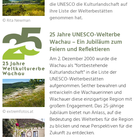
die UNESCO die Kulturlandschaft auf
Kirchen am Fluss
ihre Liste der Welterbestätten
Tourismus
genommen hat.
Angebotsentwicklung und
© Rita Newman
Suche
Positionierung.
25 Jahre UNESCO-Welterbe
Impressum
Kunst & Kultur
Wachau – Ein Jubiläum zum
Handwerk, Wissenschaft und Forschung.
Feiern und Reflektieren
Kontakt
Am 2. Dezember 2000 wurde die
Wachau als "fortbestehende
Soziales, Bildung &
Kulturlandschaft" in die Liste der
Identität
UNESCO-Welterbestätten
Gleichberechtigung, Jugend und
aufgenommen. Seither bewahren und
Integration
entwickeln die Wachauerinnen und
Mobilität & Energie
Wachauer diese einzigartige Region mit
Klimawandel, öffentlicher Verkehr und
großem Engagement. Das 25-jährige
erneuerbare Energie
© extremfotos.at
Jubiläum bietet nun Anlass, auf die
Bedeutung des Welterbes für die Region
Wirtschaft
zu blicken und neue Perspektiven für die
Steigerung regionaler Wertschöpfung
Zukunft zu entdecken.