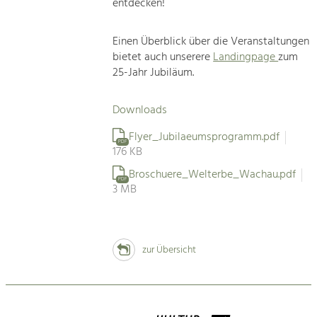
entdecken!
Einen Überblick über die Veranstaltungen
bietet auch unserere
Landingpage
zum
25-Jahr Jubiläum.
Downloads
Flyer_Jubilaeumsprogramm.pdf
PDF
176 KB
Broschuere_Welterbe_Wachau.pdf
PDF
3 MB
zur Übersicht