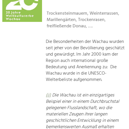
Kirchen am Fluss
Tourismus
Trockensteinmauern, Weinterrassen,
Marillengärten, Trockenrasen,
Angebotsentwicklung und
Suche
Positionierung.
freifließende Donau, ….
Impressum
Kunst & Kultur
Die Besonderheiten der Wachau wurden
Handwerk, Wissenschaft und Forschung.
seit jeher von der Bevölkerung geschätzt
Kontakt
und gewürdigt. Im Jahr 2000 kam der
Region auch international große
Soziales, Bildung &
Bedeutung und Anerkennung zu: Die
Identität
Wachau wurde in die UNESCO-
Gleichberechtigung, Jugend und
Welterbeliste aufgenommen.
Integration
Mobilität & Energie
(ii)
Die Wachau ist ein einzigartiges
Klimawandel, öffentlicher Verkehr und
erneuerbare Energie
Beispiel einer in einem Durchbruchstal
gelegenen Flusslandschaft, wo die
materiellen Zeugen ihrer langen
Wirtschaft
geschichtlichen Entwicklung in einem
Steigerung regionaler Wertschöpfung
bemerkenswerten Ausmaß erhalten