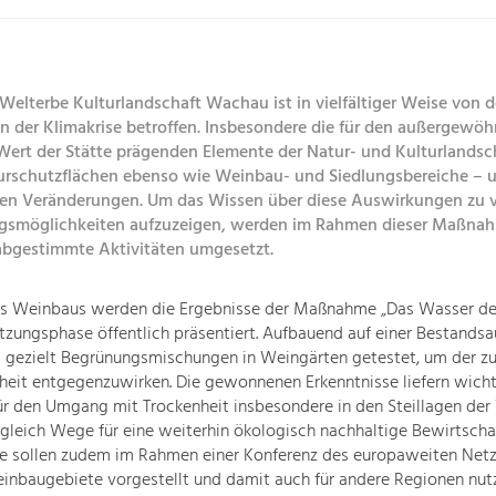
elterbe Kulturlandschaft Wachau ist in vielfältiger Weise von 
 der Klimakrise betroffen. Insbesondere die für den außergewöh
 Wert der Stätte prägenden Elemente der Natur- und Kulturlandsc
urschutzflächen ebenso wie Weinbau- und Siedlungsbereiche – u
en Veränderungen. Um das Wissen über diese Auswirkungen zu v
gsmöglichkeiten aufzuzeigen, werden im Rahmen dieser Maßna
abgestimmte Aktivitäten umgesetzt.
es Weinbaus werden die Ergebnisse der Maßnahme „Das Wasser d
tzungsphase öffentlich präsentiert. Aufbauend auf einer Bestands
 gezielt Begrünungsmischungen in Weingärten getestet, um der 
eit entgegenzuwirken. Die gewonnenen Erkenntnisse liefern wich
ür den Umgang mit Trockenheit insbesondere in den Steillagen de
gleich Wege für eine weiterhin ökologisch nachhaltige Bewirtscha
se sollen zudem im Rahmen einer Konferenz des europaweiten Net
inbaugebiete vorgestellt und damit auch für andere Regionen nut