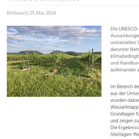
Mittwoch, 01. Mai 2024
Die UNESCO-W
Auswirkungen
universellen
darunter Nat
klimabedingt
und Handlun
aufeinander 
Im Bereich d
aus der Umse
wurden dabei
Wasserknapph
Grundlagen f
und zeigen zu
Die Ergebnis
Steillagen-We