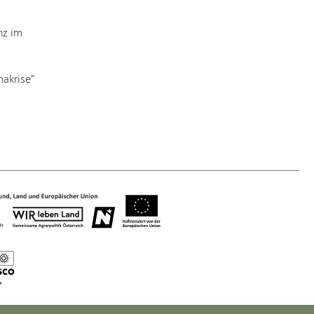
Baukultur
Ortsbild, Baukultur und nachhaltiges
nz im
Siedlungswesen.
akrise“
Land- & Forstwirtschaft
Bewirtschaftung und Pflege der
Kulturlandschaft.
Tourismus
Angebotsentwicklung und
Positionierung.
Kunst & Kultur
Handwerk, Wissenschaft und Forschung.
Soziales, Bildung &