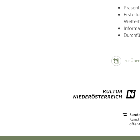
Präsent
Erstell
Welter
Informa
Durchfü
zur Über