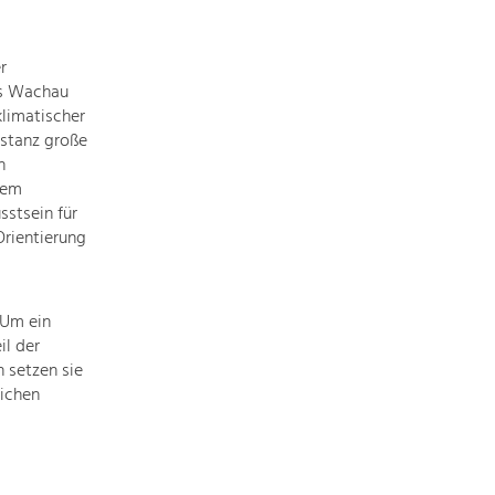
Informationen
einfach
das
r
Thema
es Wachau
anklicken
limatischer
und
stanz große
schon
n
werden
lem
alle
sstsein für
Projekte
rientierung
in
diesem
Kontext
 Um ein
angezeigt.
il der
 setzen sie
ichen
Natur- &
Landschaftsschutz
Pflege, Regulierung und
Weiterentwicklung.