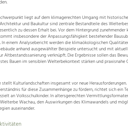
den.
Schwerpunkt liegt auf dem klimagerechten Umgang mit historische
Architektur und Baukultur sind zentrale Bestandteile des Welterb
sentlich zu dessen Erhalt bei. Vor dem Hintergrund zunehmender k
kommt insbesondere der Anpassungsfähigkeit bestehender Bausub
 In einem Analysebericht werden die klimaökologischen Qualitäte
Gebäude anhand ausgewählter Beispiele untersucht und mit aktuel
r Altbestandssanierung verknüpft. Die Ergebnisse sollen das Bewu
stes Bauen im sensiblen Welterbekontext stärken und praxisnahe O
e stellt Kulturlandschaften insgesamt vor neue Herausforderungen.
Verständnis für diese Zusammenhänge zu fördern, richtet sich ein Te
elt an Volksschulkinder. In altersgerechten Vermittlungsformaten
 Welterbe Wachau, den Auswirkungen des Klimawandels und mögl
egien auseinander.
tivitäten