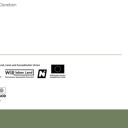
. Daneben
Baukultur
Ortsbild, Baukultur und nachhaltiges
Siedlungswesen.
Land- & Forstwirtschaft
Bewirtschaftung und Pflege der
Kulturlandschaft.
Tourismus
Angebotsentwicklung und
Positionierung.
Kunst & Kultur
Handwerk, Wissenschaft und Forschung.
Soziales, Bildung &