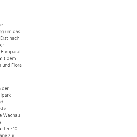
Informationen
einfach
das
Thema
he
anklicken
ung um das
und
 Erst nach
schon
er
werden
r Europarat
alle
 mit dem
Projekte
a und Flora
in
diesem
Kontext
h der
angezeigt.
alpark
nd
ste
Natur- &
die Wachau
Landschaftsschutz
s
Pflege, Regulierung und
eitere 10
Weiterentwicklung.
äne zur