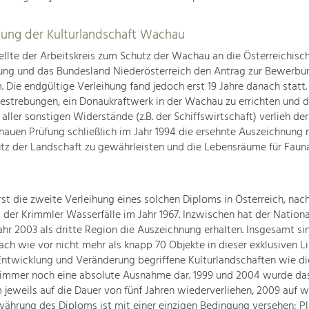
hung der Kulturlandschaft Wachau
ellte der Arbeitskreis zum Schutz der Wachau an die Österreichisc
ung und das Bundesland Niederösterreich den Antrag zur Bewerb
 Die endgültige Verleihung fand jedoch erst 19 Jahre danach statt.
strebungen, ein Donaukraftwerk in der Wachau zu errichten und d
ller sonstigen Widerstände (z.B. der Schiffswirtschaft) verlieh de
nauen Prüfung schließlich im Jahr 1994 die ersehnte Auszeichnung
utz der Landschaft zu gewährleisten und die Lebensräume für Faun
rst die zweite Verleihung eines solchen Diploms in Österreich, nac
der Krimmler Wasserfälle im Jahr 1967. Inzwischen hat der Nation
ahr 2003 als dritte Region die Auszeichnung erhalten. Insgesamt si
ch wie vor nicht mehr als knapp 70 Objekte in dieser exklusiven Li
 Entwicklung und Veränderung begriffene Kulturlandschaften wie 
i immer noch eine absolute Ausnahme dar. 1999 und 2004 wurde da
jeweils auf die Dauer von fünf Jahren wiederverliehen, 2009 auf w
währung des Diploms ist mit einer einzigen Bedingung versehen: Pl