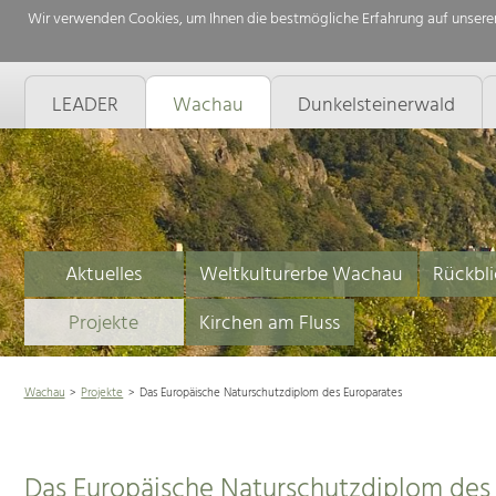
Wir verwenden Cookies, um Ihnen die bestmögliche Erfahrung auf unserer
LEADER
Wachau
Dunkelsteinerwald
Aktuelles
Weltkulturerbe Wachau
Rückbli
Projekte
Kirchen am Fluss
Wachau
Projekte
Das Europäische Naturschutzdiplom des Europarates
Das Europäische Naturschutzdiplom des