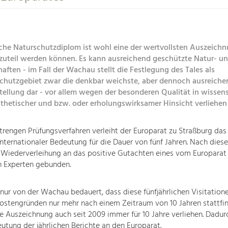
che Naturschutzdiplom ist wohl eine der wertvollsten Auszeichn
 zuteil werden können. Es kann ausreichend geschützte Natur- u
aften - im Fall der Wachau stellt die Festlegung des Tales als
chutzgebiet zwar die denkbar weichste, aber dennoch ausreiche
ellung dar - vor allem wegen der besonderen Qualität in wissens
ästhetischer und bzw. oder erholungswirksamer Hinsicht verliehe
rengen Prüfungsverfahren verleiht der Europarat zu Straßburg das
nternationaler Bedeutung für die Dauer von fünf Jahren. Nach diese
e Wiederverleihung an das positive Gutachten eines vom Europarat 
 Experten gebunden.
 nur von der Wachau bedauert, dass diese fünfjährlichen Visitatione
ostengründen nur mehr nach einem Zeitraum von 10 Jahren stattfin
e Auszeichnung auch seit 2009 immer für 10 Jahre verliehen. Dadur
utung der jährlichen Berichte an den Europarat.