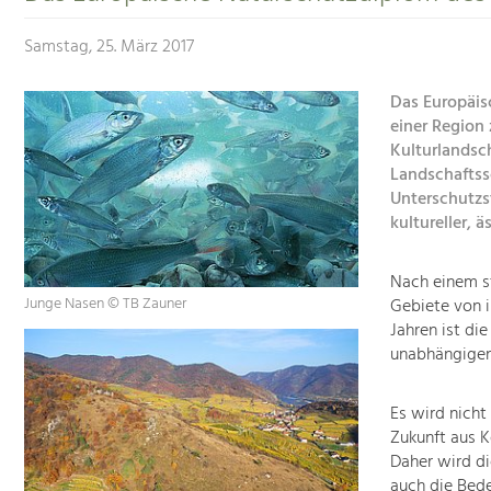
Samstag, 25. März 2017
Das Europäis
einer Region
Kulturlandsch
Landschaftss
Unterschutzst
kultureller, 
Nach einem st
Junge Nasen © TB Zauner
Gebiete von i
Jahren ist di
unabhängigen
Es wird nicht
Zukunft aus K
Daher wird di
auch die Bede