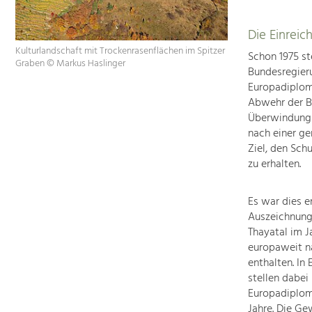
Die Einreic
Kulturlandschaft mit Trockenrasenflächen im Spitzer
Schon 1975 st
Graben © Markus Haslinger
Bundesregier
Europadiplom.
Abwehr der Be
Überwindung a
nach einer ge
Ziel, den Sch
zu erhalten.
Es war dies e
Auszeichnung 
Thayatal im J
europaweit na
enthalten. In
stellen dabe
Europadiplom 
Jahre. Die Ge