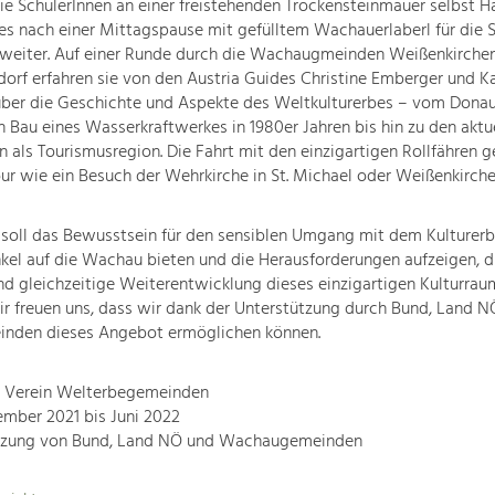
die SchülerInnen an einer freistehenden Trockensteinmauer selbst 
es nach einer Mittagspause mit gefülltem Wachauerlaberl für die 
weiter. Auf einer Runde durch die Wachaugmeinden Weißenkirche
orf erfahren sie von den Austria Guides Christine Emberger und Ka
ber die Geschichte und Aspekte des Weltkulturerbes – vom Donau
 Bau eines Wasserkraftwerkes in 1980er Jahren bis hin zu den aktu
 als Tourismusregion. Die Fahrt mit den einzigartigen Rollfähren g
ur wie ein Besuch der Wehrkirche in St. Michael oder Weißenkirche
 soll das Bewusstsein für den sensiblen Umgang mit dem Kulturerb
kel auf die Wachau bieten und die Herausforderungen aufzeigen, d
d gleichzeitige Weiterentwicklung dieses einzigartigen Kulturrau
r freuen uns, dass wir dank der Unterstützung durch Bund, Land 
den dieses Angebot ermöglichen können.
r: Verein Welterbegemeinden
ember 2021 bis Juni 2022
tzung von Bund, Land NÖ und Wachaugemeinden