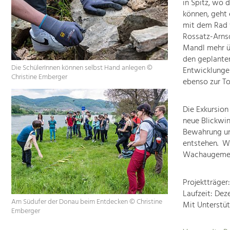
in Spitz, wo 
können, geht 
mit dem Rad 
Rossatz-Arnsd
Mandl mehr ü
den geplanten
Die SchülerInnen können selbst Hand anlegen ©
Entwicklungen
Christine Emberger
ebenso zur To
Die Exkursion
neue Blickwin
Bewahrung un
entstehen. Wi
Wachaugemein
Projektträge
Laufzeit: Dez
Am Südufer der Donau beim Entdecken © Christine
Mit Unterstü
Emberger