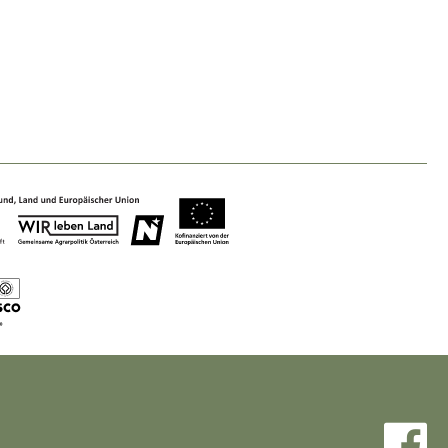
Baukultur
Ortsbild, Baukultur und nachhaltiges
Siedlungswesen.
Land- & Forstwirtschaft
Bewirtschaftung und Pflege der
Kulturlandschaft.
Tourismus
Angebotsentwicklung und
Positionierung.
Kunst & Kultur
Handwerk, Wissenschaft und Forschung.
Soziales, Bildung &