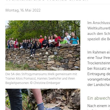
Montag, 16. Mai 2022
Im Anschluss
Weltkulturer
auch den Sch
speziell die
Im Rahmen ein
eine Tour Ihr
Trockensteinm
bei Rossatz e
Eintragung de
Die 5A des Stiftsgymansiums Melk gemeinsam mit
Trainer Alois Pomassl, Hannes Seehofer und ihren
vorangetriebe
Begleitpersonen. © Christine Emberger
der Landscha
Ein abwech
Nach einem i