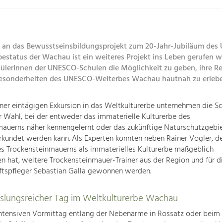
 an das Bewusstseinsbildungsprojekt zum 20-Jahr-Jubiläum des
bestatus der Wachau ist ein weiteres Projekt ins Leben gerufen 
ülerInnen der UNESCO-Schulen die Möglichkeit zu geben, ihre R
 Besonderheiten des UNESCO-Welterbes Wachau hautnah zu erleb
er eintägigen Exkursion in das Weltkulturerbe unternehmen die Sc
er Wahl, bei der entweder das immaterielle Kulturerbe des
auerns näher kennengelernt oder das zukünftige Naturschutzgebie
rkundet werden kann. Als Experten konnten neben Rainer Vogler, de
s Trockensteinmauerns als immaterielles Kulturerbe maßgeblich
n hat, weitere Trockensteinmauer-Trainer aus der Region und für d
ftspfleger Sebastian Galla gewonnen werden.
slungsreicher Tag im Weltkulturerbe Wachau
ntensiven Vormittag entlang der Nebenarme in Rossatz oder beim 