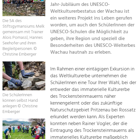
Jahr-Jubiläum des UNESCO-
Kirchen am Fluss
Weltkulturerbestatus der Wachau ist
Tourismus
ein weiteres Projekt ins Leben gerufen
Angebotsentwicklung und
Die 5A des
Suche
worden, um auch den SchülerInnen der
Positionierung.
Stiftsgymansiums Melk
UNESCO-Schulen die Möglichkeit zu
gemeinsam mit Trainer
Alois Pomassl, Hannes
geben, ihre Region und speziell die
Impressum
Kunst & Kultur
Seehofer und ihren
Besonderheiten des UNESCO-Welterbes
Handwerk, Wissenschaft und Forschung.
Begleitpersonen. ©
Wachau hautnah zu erleben.
Kontakt
Christine Emberger
Soziales, Bildung &
Im Rahmen einer eintägigen Exkursion in
das Weltkulturerbe unternehmen die
Identität
SchülerInnen eine Tour Ihrer Wahl, bei der
Gleichberechtigung, Jugend und
Integration
entweder das immaterielle Kulturerbe
Die SchülerInnen
Mobilität & Energie
des Trockensteinmauerns näher
können selbst Hand
kennengelernt oder das zukünftige
Klimawandel, öffentlicher Verkehr und
anlegen © Christine
erneuerbare Energie
Naturschutzgebiet Pritzenau bei Rossatz
Emberger
erkundet werden kann. Als Experten
Wirtschaft
konnten neben Rainer Vogler, der die
Eintragung des Trockensteinmauerns als
Steigerung regionaler Wertschöpfung
immaterielles Kulturerbe maßgeblich