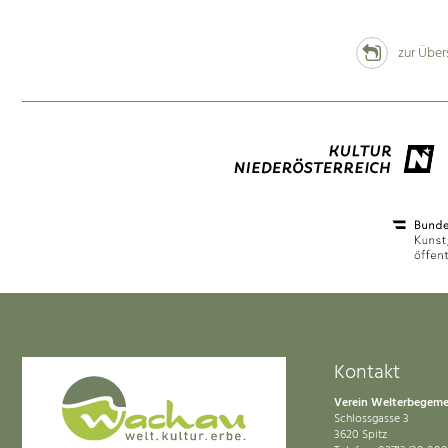
zur Über
Kontakt
Verein Welterbegem
Schlossgasse 3
3620 Spitz