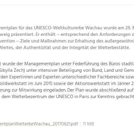
entplan für das UNESCO-Weltkulturerbe Wachau wurde am 29. M
tweig präsentiert. Er enthält – entsprechend den Anforderungen 
ention – Ziele und Maßnahmen zur Erhaltung des außergewöhn
Wertes, der Authentizität und der Integrität der Welterbestätte.
t wurde der Managementplan unter Federführung des Büros stadt
I Sibylla Zech) unter intensiver Beteiligung von Bund, Land und Gem
den Expertinnen und Experten unterschiedlicher Fachbereiche sow
tbildwerkstatt im Juni 2015 sowie der Aktionswerkstatt im Jänner 2
erung zur Mitwirkung eingeladen. Der Plan wurde abschließend auf
d dem Welterbezentrum der UNESCO in Paris zur Kenntnis gebracht
ntplanWelterbeWachau_20170621.pdf
11 MB