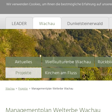
Wir verwenden Cookies, um Ihnen die bestmögliche Erfahrung auf unserer
LEADER
Wachau
Dunkelsteinerwald
Aktuelles
Weltkulturerbe Wachau
Rückbli
Projekte
Kirchen am Fluss
Wachau
Projekte
Managementplan Welterbe Wachau
Managementplan Welterbe Wachau