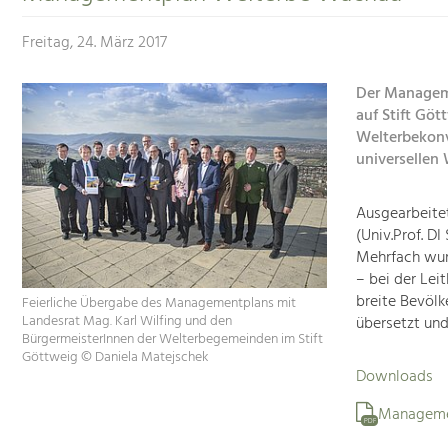
Freitag, 24. März 2017
Der Managem
auf Stift Göt
Welterbekonv
universellen 
Ausgearbeite
(Univ.Prof. D
Mehrfach wur
– bei der Lei
breite Bevölk
Feierliche Übergabe des Managementplans mit
Landesrat Mag. Karl Wilfing und den
übersetzt un
BürgermeisterInnen der Welterbegemeinden im Stift
Göttweig © Daniela Matejschek
Downloads
Manageme
PDF