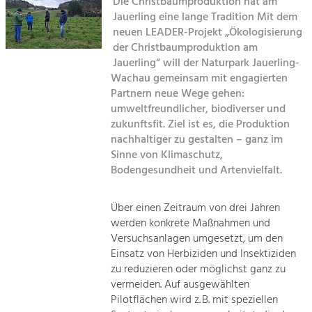
Die Christbaumproduktion hat am
Kirchen am Fluss
Jauerling eine lange Tradition Mit dem
Tourismus
neuen LEADER-Projekt „Ökologisierung
der Christbaumproduktion am
Angebotsentwicklung und
Suche
Positionierung.
Jauerling“ will der Naturpark Jauerling-
Wachau gemeinsam mit engagierten
Impressum
Kunst & Kultur
Partnern neue Wege gehen:
umweltfreundlicher, biodiverser und
Handwerk, Wissenschaft und Forschung.
Kontakt
zukunftsfit. Ziel ist es, die Produktion
nachhaltiger zu gestalten – ganz im
Soziales, Bildung &
Sinne von Klimaschutz,
Bodengesundheit und Artenvielfalt.
Identität
Gleichberechtigung, Jugend und
Integration
Über einen Zeitraum von drei Jahren
Mobilität & Energie
werden konkrete Maßnahmen und
Klimawandel, öffentlicher Verkehr und
Versuchsanlagen umgesetzt, um den
erneuerbare Energie
Einsatz von Herbiziden und Insektiziden
zu reduzieren oder möglichst ganz zu
Wirtschaft
vermeiden. Auf ausgewählten
Steigerung regionaler Wertschöpfung
Pilotflächen wird z. B. mit speziellen