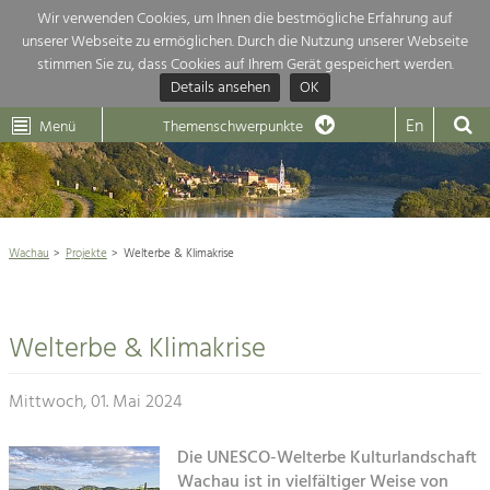
Wir verwenden Cookies, um Ihnen die bestmögliche Erfahrung auf
unserer Webseite zu ermöglichen. Durch die Nutzung unserer Webseite
Themenübersicht
stimmen Sie zu, dass Cookies auf Ihrem Gerät gespeichert werden.
Details ansehen
OK
LEADER
Wachau
Dunkelsteinerwald
Klima
Die Regionalentwicklung in unserer Region ist sehr vielfältig. Deshalb
En
Menü
Themenschwerpunkte
geben wir hier eine Übersicht über unsere Themenschwerpunkte. Für
Aktuelles
mehr Informationen einfach das Thema anklicken und schon werden alle

Projekte in diesem Kontext angezeigt.
Weltkulturerbe Wachau

Natur- &
Wachau
Projekte
Welterbe & Klimakrise
Rückblick 25 Jahre Jubiläum

Landschaftsschutz
Pflege, Regulierung und
Naturschutz

Weiterentwicklung.
Welterbe & Klimakrise
Baukultur
Architektur

Ortsbild, Baukultur und nachhaltiges
Siedlungswesen.
Mittwoch, 01. Mai 2024
Landwirtschaft & Tourismus
Land- & Forstwirtschaft
Die UNESCO-Welterbe Kulturlandschaft
Projekte
Bewirtschaftung und Pflege der
Wachau ist in vielfältiger Weise von
Kulturlandschaft.