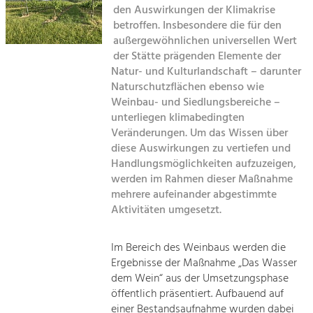
den Auswirkungen der Klimakrise
Kirchen am Fluss
betroffen. Insbesondere die für den
Tourismus
außergewöhnlichen universellen Wert
Angebotsentwicklung und
Suche
der Stätte prägenden Elemente der
Positionierung.
Natur- und Kulturlandschaft – darunter
Naturschutzflächen ebenso wie
Impressum
Kunst & Kultur
Weinbau- und Siedlungsbereiche –
Handwerk, Wissenschaft und Forschung.
unterliegen klimabedingten
Kontakt
Veränderungen. Um das Wissen über
diese Auswirkungen zu vertiefen und
Soziales, Bildung &
Handlungsmöglichkeiten aufzuzeigen,
Identität
werden im Rahmen dieser Maßnahme
Gleichberechtigung, Jugend und
mehrere aufeinander abgestimmte
Integration
Aktivitäten umgesetzt.
Mobilität & Energie
Klimawandel, öffentlicher Verkehr und
erneuerbare Energie
Im Bereich des Weinbaus werden die
Ergebnisse der Maßnahme „Das Wasser
Wirtschaft
dem Wein“ aus der Umsetzungsphase
öffentlich präsentiert. Aufbauend auf
Steigerung regionaler Wertschöpfung
einer Bestandsaufnahme wurden dabei