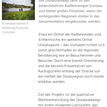
Der Donauradweg zählt zu den
Kirchen am Fluss
bedeutendsten Radfernwegen Europas
Tourismus
und bietet großes Potenzial, wenn die
umliegenden Regionen stärker in das
Angebotsentwicklung und
Suche
Positionierung.
Gesamterlebnis eingebunden werden.
© Niederösterreich
Werbung/Franziska
Impressum
Kunst & Kultur
Consolati
Etwa ein Drittel der Radfahrenden sind
Handwerk, Wissenschaft und Forschung.
Einheimische, ein weiteres Drittel
Kontakt
Urlaubsgäste – das Vorhaben richtet sich
somit gleichermaßen an die regionale
Soziales, Bildung &
Bevölkerung wie an Besucherinnen und
Identität
Besucher. Durch eine klarere Orientierung
Gleichberechtigung, Jugend und
und die bessere Präsentation von
Integration
Ausflugszielen entlang der Strecke soll
Mobilität & Energie
die Vielfalt der Donauregion noch stärker
Klimawandel, öffentlicher Verkehr und
erlebbar werden.
erneuerbare Energie
Ziel des Projekts ist die qualitative
Wirtschaft
Weiterentwicklung des Donauradwegs
Steigerung regionaler Wertschöpfung
mit einem modernen Leitsystem, das