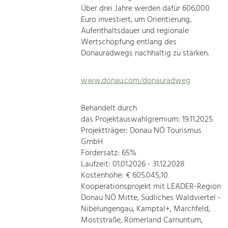
Über drei Jahre werden dafür 606.000
Euro investiert, um Orientierung,
Aufenthaltsdauer und regionale
Wertschöpfung entlang des
Donauradwegs nachhaltig zu stärken.
www.donau.com/donauradweg
Behandelt durch
das Projektauswahlgremium: 19.11.2025
Projektträger: Donau NÖ Tourismus
GmbH
Fördersatz: 65%
Laufzeit: 01.01.2026 - 31.12.2028
Kostenhöhe: € 605.045,10
Kooperationsprojekt mit LEADER-Region
Donau NÖ Mitte, Südliches Waldviertel -
Nibelungengau, Kamptal+, Marchfeld,
Moststraße, Römerland Carnuntum,