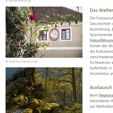
© extremfotos.at
Das Welter
Die Fotoauss
Geschichten 
Ausstellung
„
faszinierende
Fokusführu
Ikonen der W
die Kulturla
verschiedene
© Daniela Matejschek
Sichtweisen a
Aufenthalt in
Architektur u
Austausch
Beim
Region
besonderes Hi
am Welterbest