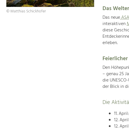
Das Welter
© Matthias Schickhofer
Das neue
ASA
interaktiven
M
diese Geschic
Entdeckerinne
erleben.
Feierlicher
Den Höhepunk
– genau 25 J
die UNESCO-U
der Blick in d
Die Aktivi
11. April
12. Apri
12. Apri