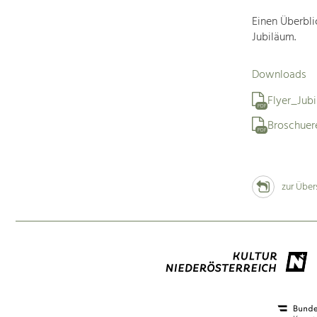
Einen Überbli
Jubiläum.
Downloads
Flyer_Jub
PDF
Broschue
PDF
zur Über