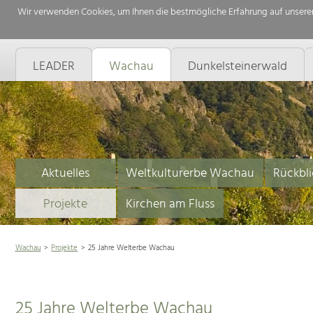
Wir verwenden Cookies, um Ihnen die bestmögliche Erfahrung auf unserer
LEADER
Wachau
Dunkelsteinerwald
Aktuelles
Weltkulturerbe Wachau
Rückbli
Projekte
Kirchen am Fluss
Wachau
Projekte
25 Jahre Welterbe Wachau
25 Jahre Welterbe Wachau