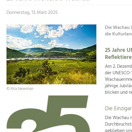
Donnerstag, 13. März 2025
Die Wachau i
die Kulturlan
25 Jahre 
Reflektier
Am 2. Dezembe
der UNESCO-W
Wachauerinne
jährige Jubil
© Rita Newman
blicken und n
Die Einziga
Die Wachau is
Durchbruchsta
geblieben si