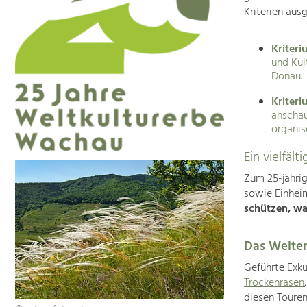
Kriterien aus
Kriteriu
und Kul
Donau.
Kriteri
anschau
organis
Ein vielfäl
Zum 25-jähri
sowie Einhei
schützen, wa
Das Welter
Geführte Exku
Trockenrasen
diesen Touren