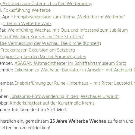
:
Aktionen zum Österreichischen Welterbetag
l:
Fokusführung Welterbe
. April:
Frühjahrsexkursion zum Thema „Welterbe im Welterbe“
l:
1. Termin Welterbe Walk
Mai:
Weinfrühling Wachau mit Quiz und Infostand zum Jubiläum
Silent Walking Konzert mit "die Strottern"
Die Vermessung der Wachau: Die Kirche (Konzert)
:
Trockenrasen-Exkursion am Setzberg
Regionstag bei den Melker Sommerspielen
tember:
ASAGAN Mitmachtheater im Schifffahrtsmuseum Spitz
tember:
Exkursion zu Wachauer Baukultur in Arnsdorf mit Architekt 
tember:
Erlebnisführung zur Ruine Hinterhaus – mit Ritter Leutold I.
g
ober:
Jubiläums-Fotowanderung in den „Wachauer Urwald“
ober:
Kinderkunstfest auf der Kunstmeile Krems
mber: Jubiläumsfest im Stift Melk
 herzlich ein, gemeinsam
25 Jahre Welterbe Wachau
zu feiern und
Facetten neu zu entdecken!