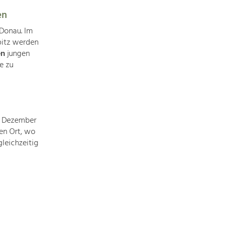
Identität
Gleichberechtigung, Jugend und
en
Integration
 Donau. Im
Mobilität & Energie
pitz werden
Klimawandel, öffentlicher Verkehr und
en
jungen
erneuerbare Energie
e zu
Wirtschaft
Steigerung regionaler Wertschöpfung
 Dezember
en Ort, wo
leichzeitig