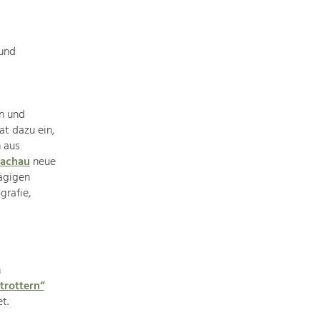
Baukultur
Ortsbild, Baukultur und nachhaltiges
Siedlungswesen.
 und
Land- & Forstwirtschaft
Bewirtschaftung und Pflege der
en und
Kulturlandschaft.
t dazu ein,
 aus
Tourismus
Wachau
neue
Angebotsentwicklung und
ägigen
Positionierung.
grafie,
Kunst & Kultur
Handwerk, Wissenschaft und Forschung.
n
trottern“
t.
Soziales, Bildung &