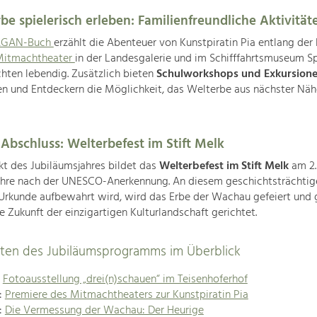
be spielerisch erleben: Familienfreundliche Aktivität
GAN-Buch
erzählt die Abenteuer von Kunstpiratin Pia entlang der
itmachtheater
in der Landesgalerie und im Schifffahrtsmuseum S
hten lebendig. Zusätzlich bieten
Schulworkshops und Exkursion
n und Entdeckern die Möglichkeit, das Welterbe aus nächster Näh
 Abschluss: Welterbefest im Stift Melk
t des Jubiläumsjahres bildet das
Welterbefest im Stift Melk
am 2.
ahre nach der UNESCO-Anerkennung. An diesem geschichtsträchtig
rkunde aufbewahrt wird, wird das Erbe der Wachau gefeiert und g
ie Zukunft der einzigartigen Kulturlandschaft gerichtet.
täten des Jubiläumsprogramms im Überblick
:
Fotoausstellung „drei(n)schauen“ im Teisenhoferhof
l:
Premiere des Mitmachtheaters zur Kunstpiratin Pia
l:
Die Vermessung der Wachau: Der Heurige