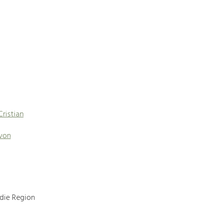
Cristian
 von
 die Region