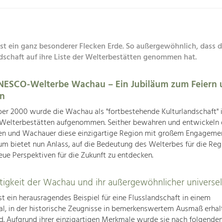
st ein ganz besonderer Flecken Erde. So außergewöhnlich, dass
dschaft auf ihre Liste der Welterbestätten genommen hat.
UNESCO-Welterbe Wachau – Ein Jubiläum zum Feiern 
en
r 2000 wurde die Wachau als "fortbestehende Kulturlandschaft" i
elterbestätten aufgenommen. Seither bewahren und entwickeln 
n und Wachauer diese einzigartige Region mit großem Engagemen
äum bietet nun Anlass, auf die Bedeutung des Welterbes für die Reg
eue Perspektiven für die Zukunft zu entdecken.
rtigkeit der Wachau und ihr außergewöhnlicher universe
t ein herausragendes Beispiel für eine Flusslandschaft in einem
l, in der historische Zeugnisse in bemerkenswertem Ausmaß erhal
nd. Aufgrund ihrer einzigartigen Merkmale wurde sie nach folgend