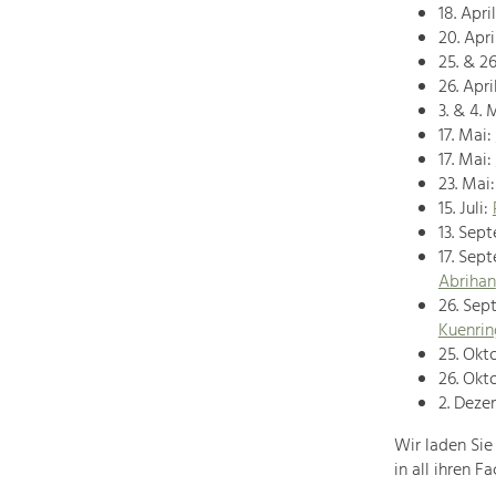
18. April
20. Apri
25. & 26
26. Apri
3. & 4. 
17. Mai:
17. Mai:
23. Mai
15. Juli:
13. Sep
17. Sep
Abrihan
26. Sep
Kuenrin
25. Okt
26. Okt
2. Deze
Wir laden Sie
in all ihren 