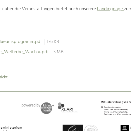
ck über die Veranstaltungen bietet auch unserere
Landingpage
zum
ilaeumsprogramm.pdf
176 KB
re_Welterbe_Wachau.pdf
3 MB
sicht