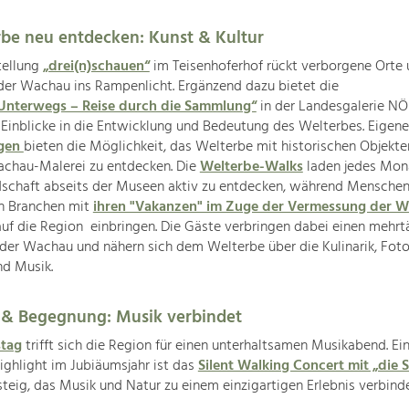
be neu entdecken: Kunst & Kultur
tellung
„drei(n)schauen“
im Teisenhoferhof rückt verborgene Orte
der Wachau ins Rampenlicht. Ergänzend dazu bietet die
Unterwegs – Reise durch die Sammlung“
in der Landesgalerie NÖ
 Einblicke in die Entwicklung und Bedeutung des Welterbes. Eigene
ngen
bieten die Möglichkeit, das Welterbe mit historischen Objekt
achau-Malerei zu entdecken. Die
Welterbe-Walks
laden jedes Mona
ndschaft abseits der Museen aktiv zu entdecken, während Menschen
n Branchen mit
ihren "Vakanzen" im Zuge der Vermessung der 
uf die Region einbringen. Die Gäste verbringen dabei einen mehrt
 der Wachau und nähern sich dem Welterbe über die Kulinarik, Foto
nd Musik.
 & Begegnung: Musik verbindet
stag
trifft sich die Region für einen unterhaltsamen Musikabend. Ei
ghlight im Jubiäumsjahr ist das
Silent Walking Concert mit „die S
eig, das Musik und Natur zu einem einzigartigen Erlebnis verbinde