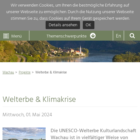
Wir verwenden Cookies, um Ihnen die bestmögliche Erfahrung auf
unserer Webseite zu ermöglichen. Durch die Nutzung unserer Webseite
Themenübersicht
stimmen Sie zu, dass Cookies auf Ihrem Gerät gespeichert werden.
Details ansehen
OK
LEADER
Wachau
Dunkelsteinerwald
Klima
Die Regionalentwicklung in unserer Region ist sehr vielfältig. Deshalb
En
Menü
Themenschwerpunkte
geben wir hier eine Übersicht über unsere Themenschwerpunkte. Für
Aktuelles
mehr Informationen einfach das Thema anklicken und schon werden alle

Projekte in diesem Kontext angezeigt.
Weltkulturerbe Wachau

Natur- &
Wachau
Projekte
Welterbe & Klimakrise
Rückblick 25 Jahre Jubiläum

Landschaftsschutz
Pflege, Regulierung und
Naturschutz

Weiterentwicklung.
Welterbe & Klimakrise
Baukultur
Architektur

Ortsbild, Baukultur und nachhaltiges
Siedlungswesen.
Mittwoch, 01. Mai 2024
Landwirtschaft & Tourismus
Land- & Forstwirtschaft
Die UNESCO-Welterbe Kulturlandschaft
Projekte
Bewirtschaftung und Pflege der
Wachau ist in vielfältiger Weise von
Kulturlandschaft.