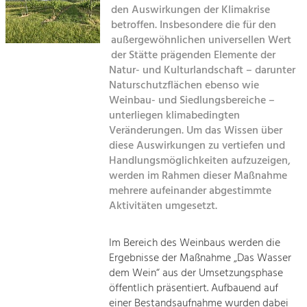
den Auswirkungen der Klimakrise
Kirchen am Fluss
betroffen. Insbesondere die für den
Tourismus
außergewöhnlichen universellen Wert
Angebotsentwicklung und
Suche
der Stätte prägenden Elemente der
Positionierung.
Natur- und Kulturlandschaft – darunter
Naturschutzflächen ebenso wie
Impressum
Kunst & Kultur
Weinbau- und Siedlungsbereiche –
Handwerk, Wissenschaft und Forschung.
unterliegen klimabedingten
Kontakt
Veränderungen. Um das Wissen über
diese Auswirkungen zu vertiefen und
Soziales, Bildung &
Handlungsmöglichkeiten aufzuzeigen,
Identität
werden im Rahmen dieser Maßnahme
Gleichberechtigung, Jugend und
mehrere aufeinander abgestimmte
Integration
Aktivitäten umgesetzt.
Mobilität & Energie
Klimawandel, öffentlicher Verkehr und
erneuerbare Energie
Im Bereich des Weinbaus werden die
Ergebnisse der Maßnahme „Das Wasser
Wirtschaft
dem Wein“ aus der Umsetzungsphase
öffentlich präsentiert. Aufbauend auf
Steigerung regionaler Wertschöpfung
einer Bestandsaufnahme wurden dabei