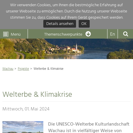
Wir verwenden Cookies, um Ihnen die bestmögliche Erfahrung auf
unserer Webseite zu ermöglichen. Durch die Nutzung unserer Webseite
Themenübersicht
stimmen Sie zu, dass Cookies auf Ihrem Gerät gespeichert werden.
Details ansehen
OK
LEADER
Wachau
Dunkelsteinerwald
Klima
Die Regionalentwicklung in unserer Region ist sehr vielfältig. Deshalb
En
Menü
Themenschwerpunkte
geben wir hier eine Übersicht über unsere Themenschwerpunkte. Für
Aktuelles
mehr Informationen einfach das Thema anklicken und schon werden alle

Projekte in diesem Kontext angezeigt.
Weltkulturerbe Wachau

Natur- &
Wachau
Projekte
Welterbe & Klimakrise
Rückblick 25 Jahre Jubiläum

Landschaftsschutz
Pflege, Regulierung und
Naturschutz

Weiterentwicklung.
Welterbe & Klimakrise
Baukultur
Architektur

Ortsbild, Baukultur und nachhaltiges
Siedlungswesen.
Mittwoch, 01. Mai 2024
Landwirtschaft & Tourismus
Land- & Forstwirtschaft
Die UNESCO-Welterbe Kulturlandschaft
Projekte
Bewirtschaftung und Pflege der
Wachau ist in vielfältiger Weise von
Kulturlandschaft.