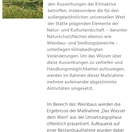
den Auswirkungen der Klimakrise
Kirchen am Fluss
betroffen. Insbesondere die für den
Tourismus
außergewöhnlichen universellen Wert
Angebotsentwicklung und
Suche
der Stätte prägenden Elemente der
Positionierung.
Natur- und Kulturlandschaft – darunter
Naturschutzflächen ebenso wie
Impressum
Kunst & Kultur
Weinbau- und Siedlungsbereiche –
Handwerk, Wissenschaft und Forschung.
unterliegen klimabedingten
Kontakt
Veränderungen. Um das Wissen über
diese Auswirkungen zu vertiefen und
Soziales, Bildung &
Handlungsmöglichkeiten aufzuzeigen,
Identität
werden im Rahmen dieser Maßnahme
Gleichberechtigung, Jugend und
mehrere aufeinander abgestimmte
Integration
Aktivitäten umgesetzt.
Mobilität & Energie
Klimawandel, öffentlicher Verkehr und
erneuerbare Energie
Im Bereich des Weinbaus werden die
Ergebnisse der Maßnahme „Das Wasser
Wirtschaft
dem Wein“ aus der Umsetzungsphase
öffentlich präsentiert. Aufbauend auf
Steigerung regionaler Wertschöpfung
einer Bestandsaufnahme wurden dabei