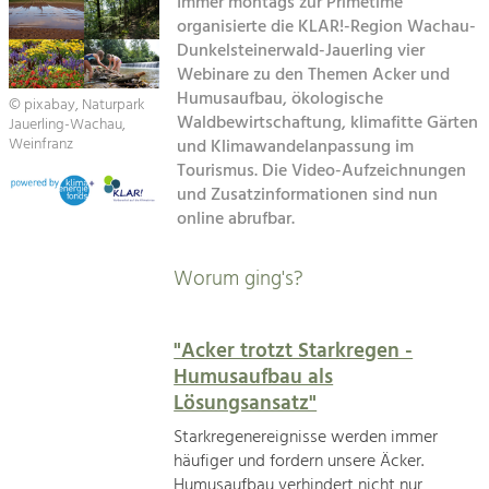
Immer montags zur Primetime
Kirchen am Fluss
organisierte die KLAR!-Region Wachau-
Tourismus
Dunkelsteinerwald-Jauerling vier
Webinare zu den Themen Acker und
Angebotsentwicklung und
Suche
Positionierung.
Humusaufbau, ökologische
© pixabay, Naturpark
Waldbewirtschaftung, klimafitte Gärten
Jauerling-Wachau,
Impressum
Kunst & Kultur
Weinfranz
und Klimawandelanpassung im
Tourismus. Die Video-Aufzeichnungen
Handwerk, Wissenschaft und Forschung.
Kontakt
und Zusatzinformationen sind nun
online abrufbar.
Soziales, Bildung &
Identität
Worum ging's?
Gleichberechtigung, Jugend und
Integration
Mobilität & Energie
"Acker trotzt Starkregen -
Klimawandel, öffentlicher Verkehr und
Humusaufbau als
erneuerbare Energie
Lösungsansatz"
Wirtschaft
Starkregenereignisse werden immer
Steigerung regionaler Wertschöpfung
häufiger und fordern unsere Äcker.
Humusaufbau verhindert nicht nur