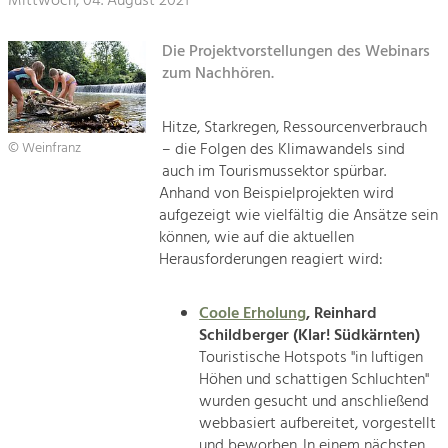
Mittwoch, 04. August 2021
Kirchen am Fluss
Tourismus
Die Projektvorstellungen des Webinars
Angebotsentwicklung und
zum Nachhören.
Suche
Positionierung.
Impressum
Hitze, Starkregen, Ressourcenverbrauch
Kunst & Kultur
– die Folgen des Klimawandels sind
© Weinfranz
Handwerk, Wissenschaft und Forschung.
Kontakt
auch im Tourismussektor spürbar.
Anhand von Beispielprojekten wird
aufgezeigt wie vielfältig die Ansätze sein
Soziales, Bildung &
können, wie auf die aktuellen
Identität
Herausforderungen reagiert wird:
Gleichberechtigung, Jugend und
Integration
Mobilität & Energie
Coole Erholung
, Reinhard
Klimawandel, öffentlicher Verkehr und
Schildberger (Klar! Südkärnten)
erneuerbare Energie
Touristische Hotspots "in luftigen
Höhen und schattigen Schluchten"
Wirtschaft
wurden gesucht und anschließend
Steigerung regionaler Wertschöpfung
webbasiert aufbereitet, vorgestellt
und beworben. In einem nächsten